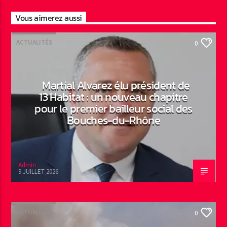
Vous aimerez aussi
ACTUALITÉS
0
Martial Alvarez élu président de
13 Habitat : un nouveau chapitre
pour le premier bailleur social des
Bouches-du-Rhône
Admin
9 JUILLET 2026
ACTUALITÉS
0