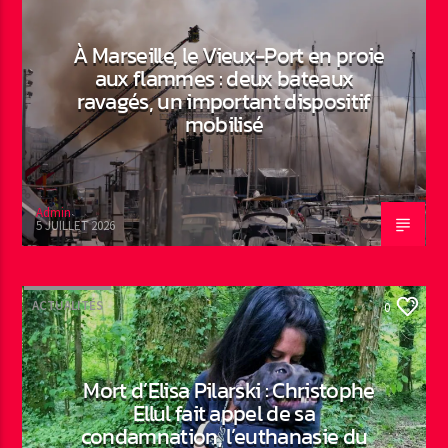
À Marseille, le Vieux-Port en proie
aux flammes : deux bateaux
ravagés, un important dispositif
mobilisé
Admin
5 JUILLET 2026
ACTUALITÉS
0
Mort d’Elisa Pilarski : Christophe
Ellul fait appel de sa
condamnation, l’euthanasie du