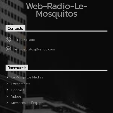
Web-Radio-Le-
Mosquitos
Contacts
+33652387801
le_mosquitos@yahoo.com
Raccourcis
Le Mosquitos Médias
Evenements
Podcast
Vidéos
Membres de l’équipe