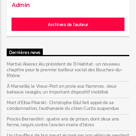
Admin
Web-Radio-Années 80
Archives de l'auteur
Web-Radio-Latino
Dernières news
Martial Alvarez élu président de 13 Habitat : un nouveau
chapitre pour le premier bailleur social des Bouches-du-
Rhône
Web-Radio-Italia
À Marseille, le Vieux-Port en proie aux flammes : deux
bateaux ravagés, un important dispositif mobilisé
Mort d’Elisa Pilarski : Christophe Ellul fait appel de sa
condamnation, l’euthanasie du chien Curtis suspendue
Procès Bernardini : quatre ans de prison, dont deux ans
ferme, requis contre l’ancien maire d’Istres
Un chauffeur de bus meurt écrasé par son véhicule pendant