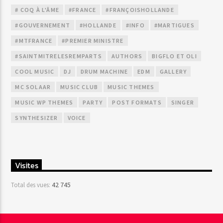
# COQ À L'ÂME
#FRANCE
#FRANÇOISHOLLANDE
#GOUVERNEMENT
#HOLLANDE
#INFO
#MARTIGUES
#MTFRANCE
#PREMIER MINISTRE
#SAINTMITRELESREMPARTS
AUTHORS
BIGFLO ET OLI
COOL MUSIC
DJ
DRUM MACHINE
EDM
GALLERY
MC SOLAAR
MUSIC CLUB
MUSIC THEMES
MUSIC WP THEMES
PARTY
POST FORMATS
SINGER
SYNTHESIZER
VOICE
Visites
42 745
Total des vues: