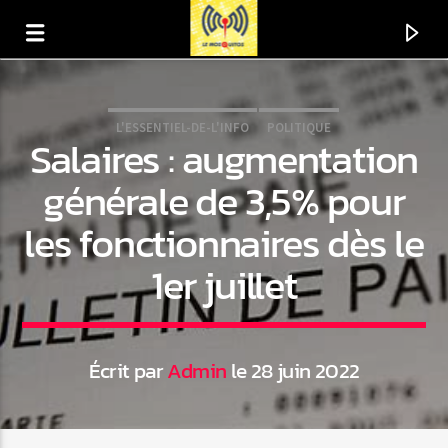
L'ESSENTIEL-DE-L'INFO
POLITIQUE
Salaires : augmentation
générale de 3,5% pour
les fonctionnaires dès le
1er juillet
Écrit par
Admin
le 28 juin 2022
En ce moment
Titre
Artiste