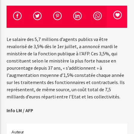
Emission en cours
Web-Radio-Années 100% 80s
Le salaire des 5,7 millions d’agents publics va être
07:00
22:00
revalorisé de 3,5% dès le 1er juillet, a annoncé mardi le
ministère de la Fonction publique à l’AFP. Ces 3,5%, qui
constituent selon le ministère la plus forte hausse en
pourcentage depuis 37 ans, « s’additionnent » à
Web-Radio-Le-Mosquitos
l’augmentation moyenne d’1,5% constatée chaque année
sur les traitements des fonctionnaires et contractuels. Ils
représentent, de même source, un coût total de 7,5
milliards d’euros réparti entre l’Etat et les collectivités.
Web-Radio-Sicily
Info LM / AFP
Web-Radio-Années 70
Auteur