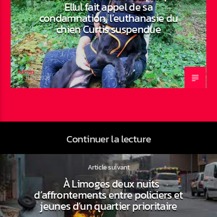
Ellul fait appel de sa
condamnation, l’euthanasie du
chien Curtis suspendue
Admin
19 JUIN 2026
Continuer la lecture
Article suivant
À Limoges deux nuits
d’affrontements entre policiers et
jeunes d’un quartier prioritaire