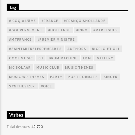
Tag
# COQ À L'ÂME
#FRANCE
#FRANÇOISHOLLANDE
#GOUVERNEMENT
#HOLLANDE
#INFO
#MARTIGUES
#MTFRANCE
#PREMIER MINISTRE
#SAINTMITRELESREMPARTS
AUTHORS
BIGFLO ET OLI
COOL MUSIC
DJ
DRUM MACHINE
EDM
GALLERY
MC SOLAAR
MUSIC CLUB
MUSIC THEMES
MUSIC WP THEMES
PARTY
POST FORMATS
SINGER
SYNTHESIZER
VOICE
Visites
42 720
Total des vues: