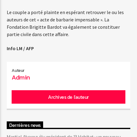
Le couple a porté plainte en espérant retrouver le ou les
auteurs de cet « acte de barbarie impensable ». La
Web-Radio-Années 80
Fondation Brigitte Bardot va également se constituer
partie civile dans cette affaire.
Info LM / AFP
Web-Radio-Latino
Auteur
Admin
Web-Radio-Italia
Archives de l'auteur
Dernières news
Martial Alvarez élu président de 13 Habitat : un nouveau