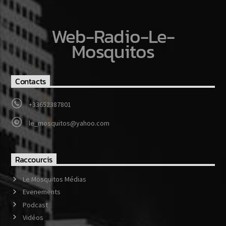
Web-Radio-Le-
Mosquitos
Contacts
+33652387801
le_mosquitos@yahoo.com
Raccourcis
Le Mosquitos Médias
Evenements
Podcast
Vidéos