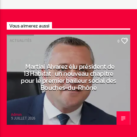
Vous aimerez aussi
ACTUALITÉS
0
Martial Alvarez élu président de
13 Habitat : un nouveau chapitre
pour le premier bailleur social des
Bouches-du-Rhône
Admin
9 JUILLET 2026