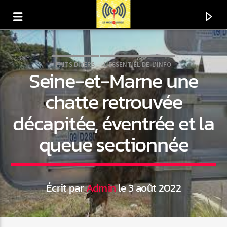
FAITS DIVERS
L'ESSENTIEL-DE-L'INFO
Seine-et-Marne une
chatte retrouvée
décapitée, éventrée et la
queue sectionnée
Écrit par
Admin
le 3 août 2022
En ce moment
Titre
Artiste