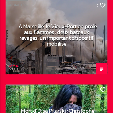
ACTUALITÉS
0
À Marseille, le Vieux-Port en proie
aux flammes : deux bateaux
ravagés, un important dispositif
mobilisé
Admin
5 JUILLET 2026
ACTUALITÉS
0
Mort d’Elisa Pilarski : Christophe