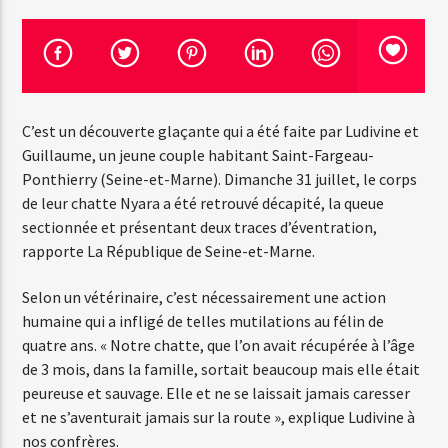
Emission en cours
Web-Radio-Années 100% 80s
C’est un découverte glaçante qui a été faite par Ludivine et
07:00
12:00
Guillaume, un jeune couple habitant Saint-Fargeau-
Ponthierry (Seine-et-Marne). Dimanche 31 juillet, le corps
de leur chatte Nyara a été retrouvé décapité, la queue
sectionnée et présentant deux traces d’éventration,
Web-Radio-Le-Mosquitos
rapporte La République de Seine-et-Marne.
Selon un vétérinaire, c’est nécessairement une action
humaine qui a infligé de telles mutilations au félin de
Web-Radio-Sicily
quatre ans. « Notre chatte, que l’on avait récupérée à l’âge
de 3 mois, dans la famille, sortait beaucoup mais elle était
peureuse et sauvage. Elle et ne se laissait jamais caresser
et ne s’aventurait jamais sur la route », explique Ludivine à
Web-Radio-Années 70
nos confrères.