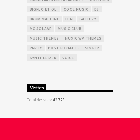
BIGFLO ET OLI
COOL MUSIC
DJ
DRUM MACHINE
EDM
GALLERY
MC SOLAAR
MUSIC CLUB
MUSIC THEMES
MUSIC WP THEMES
PARTY
POST FORMATS
SINGER
SYNTHESIZER
VOICE
Visites
42 723
Total des vues: