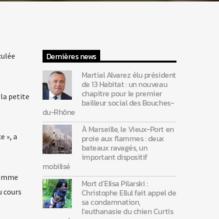
Dernières news
culée
Martial Alvarez élu président
de 13 Habitat : un nouveau
chapitre pour le premier
la petite
bailleur social des Bouches-
du-Rhône
À Marseille, le Vieux-Port en
e », a
proie aux flammes : deux
bateaux ravagés, un
important dispositif
mobilisé
 comme
Mort d’Elisa Pilarski :
u cours
Christophe Ellul fait appel de
sa condamnation,
l’euthanasie du chien Curtis