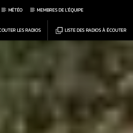
MÉTÉO
MEMBRES DE L’ÉQUIPE
OUTER LES RADIOS
LISTE DES RADIOS À ÉCOUTER
Chaînes
Web-Radio-Le-Mosquitos
Web-Radio-Sicily
Web-Radio-Années 70
Web-Radio-Années 80
Web-Radio-Latino
Web-Radio-Italia