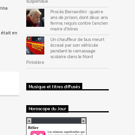
suspendue
rina
Procès Bernardini : quatre
ans de prison, dont deux ans
ferme, requis contre l’ancien
maire d’Istres
 était en
Un chauffeur de bus meurt
écrasé par son véhicule
pendant le ramassage
scolaire dans le Nord
Finistère
Musique et titres diffusés
Horoscope du Jour