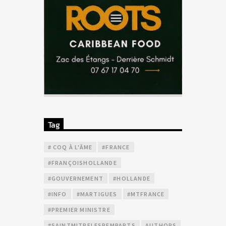
Tag
# COQ À L'ÂME
#FRANCE
#FRANÇOISHOLLANDE
#GOUVERNEMENT
#HOLLANDE
#INFO
#MARTIGUES
#MTFRANCE
#PREMIER MINISTRE
#SAINTMITRELESREMPARTS
AUTHORS