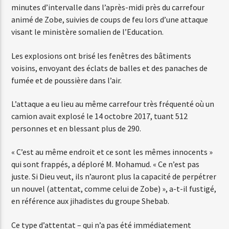
minutes d’intervalle dans l’après-midi près du carrefour
animé de Zobe, suivies de coups de feu lors d’une attaque
visant le ministère somalien de l’Education.
Web-Radio-Années 80
Les explosions ont brisé les fenêtres des bâtiments
voisins, envoyant des éclats de balles et des panaches de
fumée et de poussière dans l’air.
Web-Radio-Latino
L’attaque a eu lieu au même carrefour très fréquenté où un
camion avait explosé le 14 octobre 2017, tuant 512
Web-Radio-Italia
personnes et en blessant plus de 290.
« C’est au même endroit et ce sont les mêmes innocents »
qui sont frappés, a déploré M. Mohamud. « Ce n’est pas
juste. Si Dieu veut, ils n’auront plus la capacité de perpétrer
un nouvel (attentat, comme celui de Zobe) », a-t-il fustigé,
en référence aux jihadistes du groupe Shebab.
Ce type d’attentat – qui n’a pas été immédiatement