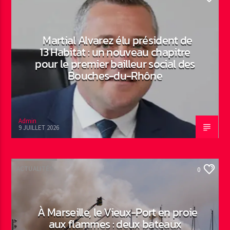
Martial Alvarez élu président de
13 Habitat : un nouveau chapitre
pour le premier bailleur social des
Bouches-du-Rhône
Admin
9 JUILLET 2026
ACTUALITÉS
0
À Marseille, le Vieux-Port en proie
aux flammes : deux bateaux