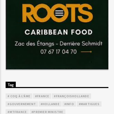
Tag
# COQ À L'ÂME
#FRANCE
#FRANÇOISHOLLANDE
#GOUVERNEMENT
#HOLLANDE
#INFO
#MARTIGUES
#MTFRANCE
#PREMIER MINISTRE