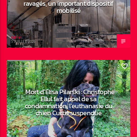
ravagés, un important dispositif
mobilisé
Admin
5 JUILLET 2026
ACTUALITÉS
0
Mort d’Elisa Pilarski : Christophe
Ellul fait appel de sa
condamnation, l’euthanasie du
chien Curtis suspendue