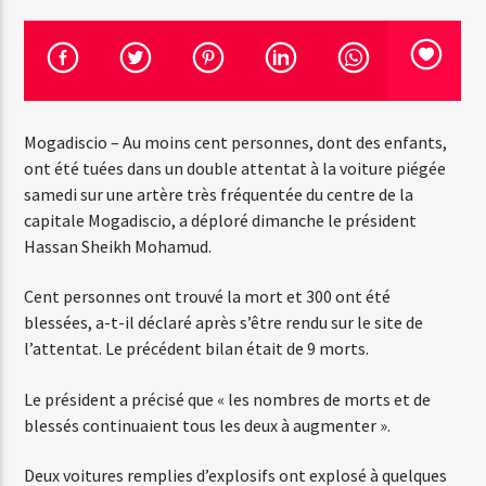
Emission en cours
Web-Radio-Années 100% 80s
Mogadiscio – Au moins cent personnes, dont des enfants,
07:00
22:00
ont été tuées dans un double attentat à la voiture piégée
samedi sur une artère très fréquentée du centre de la
capitale Mogadiscio, a déploré dimanche le président
Hassan Sheikh Mohamud.
Web-Radio-Le-Mosquitos
Cent personnes ont trouvé la mort et 300 ont été
blessées, a-t-il déclaré après s’être rendu sur le site de
l’attentat. Le précédent bilan était de 9 morts.
Web-Radio-Sicily
Le président a précisé que « les nombres de morts et de
blessés continuaient tous les deux à augmenter ».
Web-Radio-Années 70
Deux voitures remplies d’explosifs ont explosé à quelques