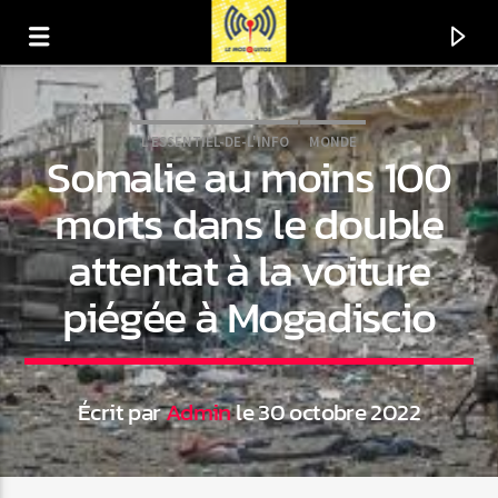
L'ESSENTIEL-DE-L'INFO
MONDE
Somalie au moins 100
morts dans le double
attentat à la voiture
piégée à Mogadiscio
Écrit par
Admin
le 30 octobre 2022
En ce moment
Titre
Artiste