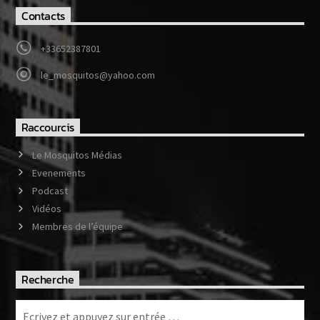
Contacts
+33652387801
le_mosquitos@yahoo.com
Raccourcis
Le Mosquitos Médias
Evenements
Podcast
Vidéos
Membres de l’équipe
Recherche