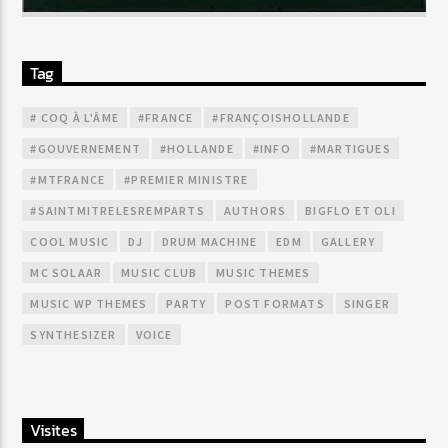
Tag
# COQ À L'ÂME
#FRANCE
#FRANÇOISHOLLANDE
#GOUVERNEMENT
#HOLLANDE
#INFO
#MARTIGUES
#MTFRANCE
#PREMIER MINISTRE
#SAINTMITRELESREMPARTS
AUTHORS
BIGFLO ET OLI
COOL MUSIC
DJ
DRUM MACHINE
EDM
GALLERY
MC SOLAAR
MUSIC CLUB
MUSIC THEMES
MUSIC WP THEMES
PARTY
POST FORMATS
SINGER
SYNTHESIZER
VOICE
Visites