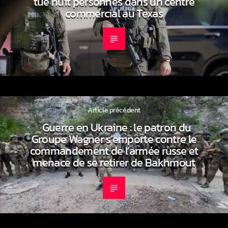
tue huit personnes dans un centre
commercial au Texas
Article précédent
Guerre en Ukraine : le patron du
Groupe Wagner s’emporte contre le
commandement de l’armée russe et
menace de se retirer de Bakhmout