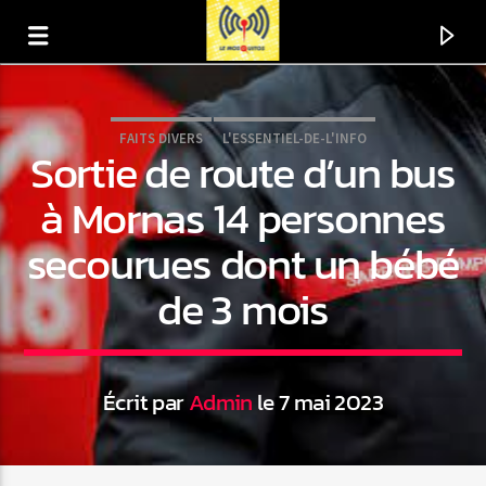
FAITS DIVERS
L'ESSENTIEL-DE-L'INFO
Sortie de route d’un bus
à Mornas 14 personnes
secourues dont un bébé
de 3 mois
Écrit par
Admin
le 7 mai 2023
En ce moment
Titre
Artiste