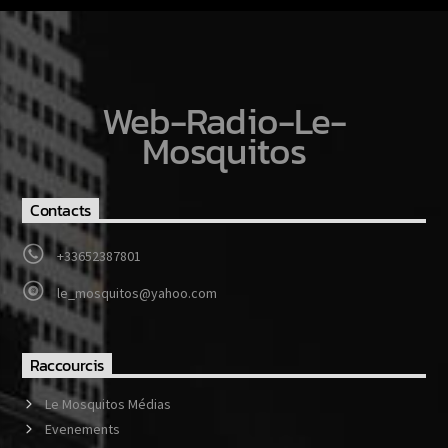
Web-Radio-Le-
Mosquitos
Contacts
+33652387801
le_mosquitos@yahoo.com
Raccourcis
Le Mosquitos Médias
Evenements