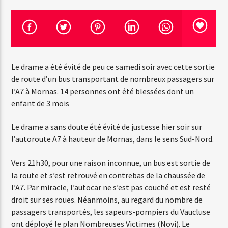
Emission en cours
Web-Radio-Années 100% 80s
Le drame a été évité de peu ce samedi soir avec cette sortie
07:00
22:00
de route d’un bus transportant de nombreux passagers sur
l’A7 à Mornas. 14 personnes ont été blessées dont un
enfant de 3 mois
Web-Radio-Le-Mosquitos
Le drame a sans doute été évité de justesse hier soir sur
l’autoroute A7 à hauteur de Mornas, dans le sens Sud-Nord.
Vers 21h30, pour une raison inconnue, un bus est sortie de
Web-Radio-Sicily
la route et s’est retrouvé en contrebas de la chaussée de
l’A7. Par miracle, l’autocar ne s’est pas couché et est resté
droit sur ses roues. Néanmoins, au regard du nombre de
passagers transportés, les sapeurs-pompiers du Vaucluse
Web-Radio-Années 70
ont déployé le plan Nombreuses Victimes (Novi). Le