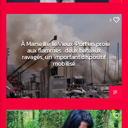
ACTUALITÉS
0
À Marseille, le Vieux-Port en proie
aux flammes : deux bateaux
ravagés, un important dispositif
mobilisé
Admin
5 JUILLET 2026
ACTUALITÉS
0