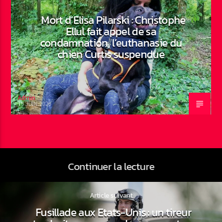
Mort d’Elisa Pilarski : Christophe
Ellul fait appel de sa
condamnation, l’euthanasie du
chien Curtis suspendue
Admin
19 JUIN 2026
Continuer la lecture
Article suivant
Fusillade aux Etats-Unis : un tireur