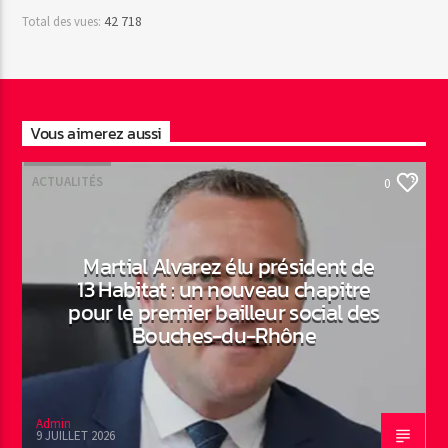
42 718
Total des vues:
Vous aimerez aussi
ACTUALITÉS
0
Martial Alvarez élu président de
13 Habitat : un nouveau chapitre
pour le premier bailleur social des
Bouches-du-Rhône
Admin
9 JUILLET 2026