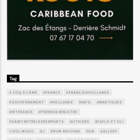
Tag
# COQ À L'ÂME
#FRANCE
#FRANÇOISHOLLANDE
#GOUVERNEMENT
#HOLLANDE
#INFO
#MARTIGUES
#MTFRANCE
#PREMIER MINISTRE
#SAINTMITRELESREMPARTS
AUTHORS
BIGFLO ET OLI
COOL MUSIC
DJ
DRUM MACHINE
EDM
GALLERY