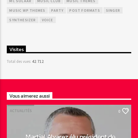
MC SOLAAR
MUSIC CLUB
MUSIC THEMES
MUSIC WP THEMES
PARTY
POST FORMATS
SINGER
SYNTHESIZER
VOICE
Visites
42 712
Total des vues:
Vous aimerez aussi
ACTUALITÉS
0
Martial Alvarez élu président de