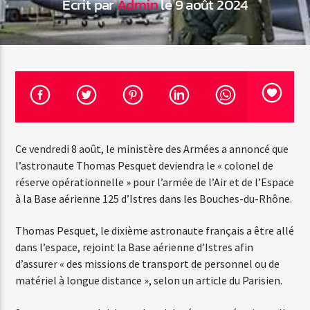
Écrit par
Admin
le 9 août 2024
Emission en cours
Web-Radio-Années 100% 80s
07:00
22:00
Ce vendredi 8 août, le ministère des Armées a annoncé que
l’astronaute Thomas Pesquet deviendra le « colonel de
Web-Radio-Le-Mosquitos
réserve opérationnelle » pour l’armée de l’Air et de l’Espace
à la Base aérienne 125 d’Istres dans les Bouches-du-Rhône.
Thomas Pesquet, le dixième astronaute français a être allé
Web-Radio-Sicily
dans l’espace, rejoint la Base aérienne d’Istres afin
d’assurer « des missions de transport de personnel ou de
matériel à longue distance », selon un article du Parisien.
Web-Radio-Années 70