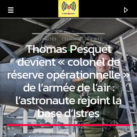
ACTUALITÉS
L'ESSENTIEL-DE-L'INFO
Thomas Pesquet
devient « colonel de
réserve opérationnelle »
de l’armée de l’air :
l’astronaute rejoint la
base d’Istres
En ce moment
Titre
Artiste