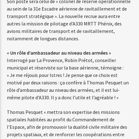
Son poste sera celui de « colonel de réserve opérationnelle
au sein de la 31e Escadre aérienne de ravitaillement et de
transport stratégique ». La nouvelle recrue aura entre
Web-Radio-Années 80
autres la mission de pilotage d’A330 MRTT Phénix, des
avions militaires de transport et de ravitaillement,
notamment de longues distances.
Web-Radio-Latino
« Un rôle d’ambassadeur au niveau des armées »
Interrogé par La Provence, Robin Prétot, conseiller
municipal et réserviste sur la base aérienne, témoigne :
« Je me réjouis pour Istres ! Je pense que ce choix est
Web-Radio-Italia
motivé par deux raisons : ça confère à Thomas Pesquet un
rôle d’ambassadeur au niveau des armées, et il est lui-
même pilote d’A330. Il y a donc l’utile et l’agréable ! »
Thomas Pesquet « mettra son expertise des missions
spatiales habitées au profit du Commandement de
l’Espace, afin de promouvoir la dualité civile militaire des
projets spatiaux, et de renforcer les coopérations entre