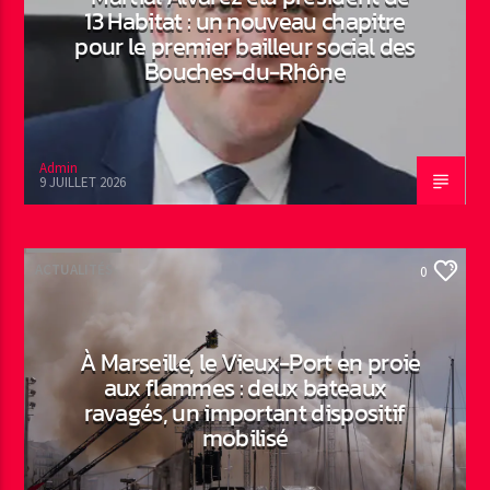
13 Habitat : un nouveau chapitre
pour le premier bailleur social des
Bouches-du-Rhône
Admin
9 JUILLET 2026
ACTUALITÉS
0
À Marseille, le Vieux-Port en proie
aux flammes : deux bateaux
ravagés, un important dispositif
mobilisé