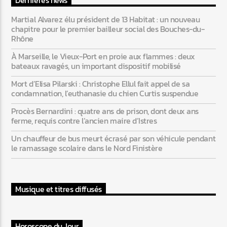
Dernières news
Martial Alvarez élu président de 13 Habitat : un nouveau
chapitre pour le premier bailleur social des Bouches-du-
Rhône
À Marseille, le Vieux-Port en proie aux flammes : deux
bateaux ravagés, un important dispositif mobilisé
Mort d’Elisa Pilarski : Christophe Ellul fait appel de sa
condamnation, l’euthanasie du chien Curtis suspendue
Procès Bernardini : quatre ans de prison, dont deux ans
ferme, requis contre l’ancien maire d’Istres
Un chauffeur de bus meurt écrasé par son véhicule pendant
le ramassage scolaire dans le Nord Finistère
Musique et titres diffusés
Horoscope du Jour