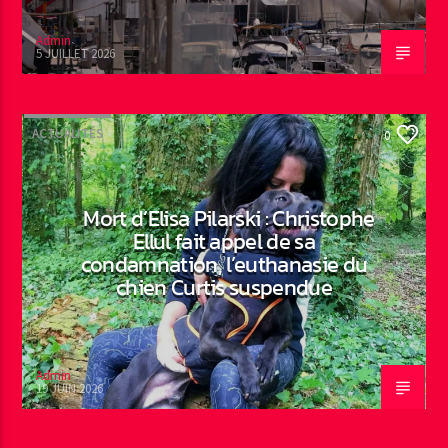
Admin
5 JUILLET 2026
ACTUALITÉS
0
Mort d’Elisa Pilarski : Christophe
Ellul fait appel de sa
condamnation, l’euthanasie du
chien Curtis suspendue
Admin
19 JUIN 2026