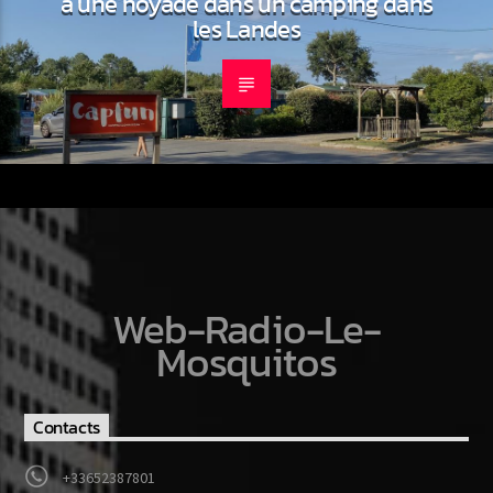
à une noyade dans un camping dans
les Landes
Web-Radio-Le-
Mosquitos
Contacts
+33652387801