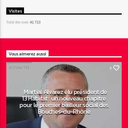
Visites
42 723
Total des vues:
Vous aimerez aussi
ACTUALITÉS
0
Martial Alvarez élu président de
13 Habitat : un nouveau chapitre
pour le premier bailleur social des
Bouches-du-Rhône