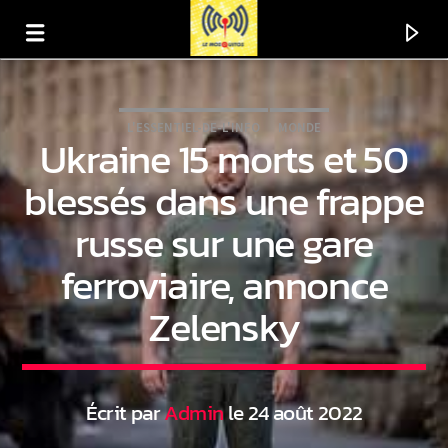
L'ESSENTIEL-DE-L'INFO
MONDE
Ukraine 15 morts et 50
blessés dans une frappe
russe sur une gare
ferroviaire, annonce
Zelensky
En ce moment
Titre
Écrit par
Admin
le 24 août 2022
Artiste