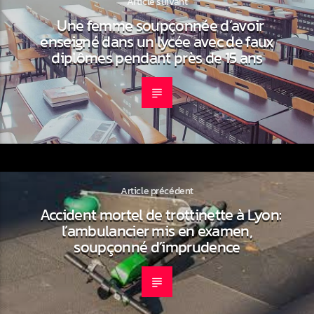
Article suivant
Une femme soupçonnée d’avoir
enseigné dans un lycée avec de faux
diplômes pendant près de 15 ans
Article précédent
Accident mortel de trottinette à Lyon:
l’ambulancier mis en examen,
soupçonné d’imprudence