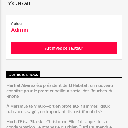
Info LM / AFP
Web-Radio-Années 80
Auteur
Admin
Web-Radio-Latino
Archives de l'auteur
Web-Radio-Italia
Dernières news
Martial Alvarez élu président de 13 Habitat : un nouveau
chapitre pour le premier bailleur social des Bouches-du-
Rhône
À Marseille, le Vieux-Port en proie aux flammes : deux
bateaux ravagés, un important dispositif mobilisé
Mort d’Elisa Pilarski : Christophe Ellul fait appel de sa
condamnation, l’euthanasie du chien Curtis suspendue