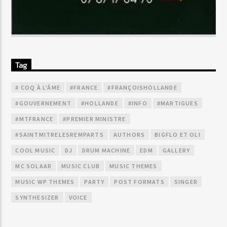
Tag
# COQ À L'ÂME
#FRANCE
#FRANÇOISHOLLANDE
#GOUVERNEMENT
#HOLLANDE
#INFO
#MARTIGUES
#MTFRANCE
#PREMIER MINISTRE
#SAINTMITRELESREMPARTS
AUTHORS
BIGFLO ET OLI
COOL MUSIC
DJ
DRUM MACHINE
EDM
GALLERY
MC SOLAAR
MUSIC CLUB
MUSIC THEMES
MUSIC WP THEMES
PARTY
POST FORMATS
SINGER
SYNTHESIZER
VOICE