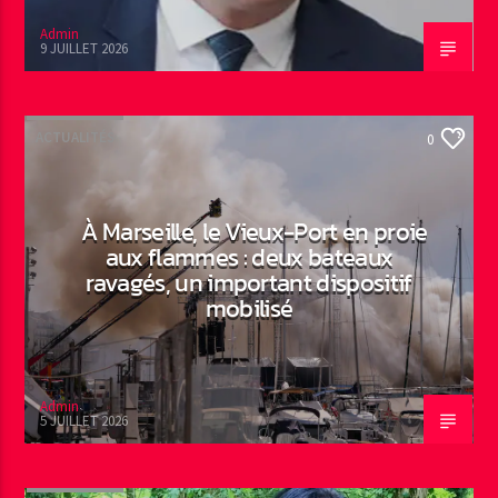
Admin
9 JUILLET 2026
ACTUALITÉS
0
À Marseille, le Vieux-Port en proie
aux flammes : deux bateaux
ravagés, un important dispositif
mobilisé
Admin
5 JUILLET 2026