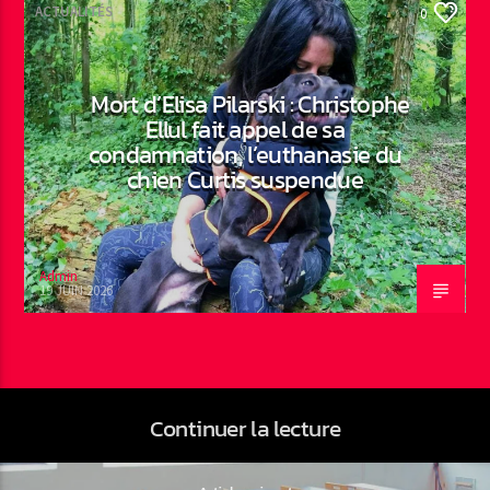
ACTUALITÉS
0
Mort d’Elisa Pilarski : Christophe
Ellul fait appel de sa
condamnation, l’euthanasie du
chien Curtis suspendue
Admin
19 JUIN 2026
Continuer la lecture