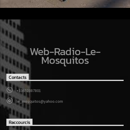
Web-Radio-Le-
Mosquitos
Contacts
+33652387801
le_mosquitos@yahoo.com
Raccourcis