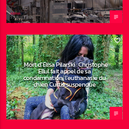
Admin
5 JUILLET 2026
ACTUALITÉS
0
Mort d’Elisa Pilarski : Christophe
Ellul fait appel de sa
condamnation, l’euthanasie du
chien Curtis suspendue
Admin
19 JUIN 2026