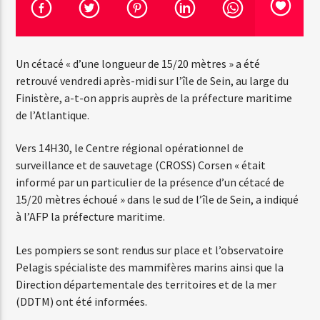
Emission en cours
Un cétacé « d’une longueur de 15/20 mètres » a été
Web-Radio-Années 100% 80s
retrouvé vendredi après-midi sur l’île de Sein, au large du
07:00
22:00
Finistère, a-t-on appris auprès de la préfecture maritime
de l’Atlantique.
Vers 14H30, le Centre régional opérationnel de
surveillance et de sauvetage (CROSS) Corsen « était
Web-Radio-Le-Mosquitos
informé par un particulier de la présence d’un cétacé de
15/20 mètres échoué » dans le sud de l’île de Sein, a indiqué
à l’AFP la préfecture maritime.
Web-Radio-Sicily
Les pompiers se sont rendus sur place et l’observatoire
Pelagis spécialiste des mammifères marins ainsi que la
Direction départementale des territoires et de la mer
(DDTM) ont été informées.
Web-Radio-Années 70