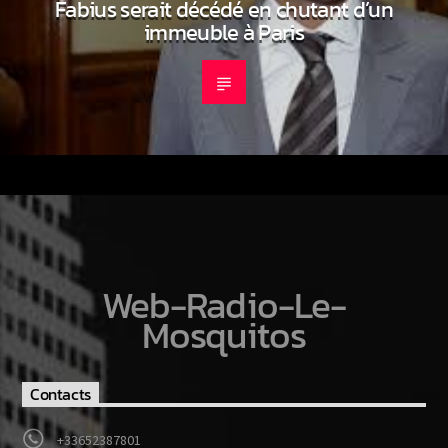
Fabius serait décédé en chutant d’un
immeuble à Paris
Web-Radio-Le-
Mosquitos
Contacts
+33652387801