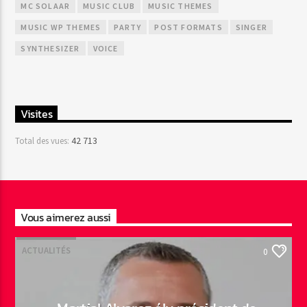
MC SOLAAR
MUSIC CLUB
MUSIC THEMES
MUSIC WP THEMES
PARTY
POST FORMATS
SINGER
SYNTHESIZER
VOICE
Visites
42 713
Total des vues:
Vous aimerez aussi
ACTUALITÉS
0