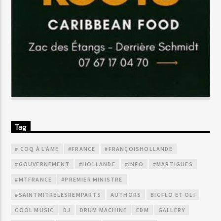
Tag
# COQ À L'ÂME
#FRANCE
#FRANÇOISHOLLANDE
#GOUVERNEMENT
#HOLLANDE
#INFO
#MARTIGUES
#MTFRANCE
#PREMIER MINISTRE
#SAINTMITRELESREMPARTS
AUTHORS
BIGFLO ET OLI
COOL MUSIC
DJ
DRUM MACHINE
EDM
GALLERY