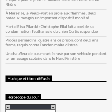
Rhône
À Marseille, le Vieux-Port en proie aux flammes : deux
bateaux ravagés, un important dispositif mobilisé
Mort d’Elisa Pilarski : Christophe Ellul fait appel de sa
condamnation, l’euthanasie du chien Curtis suspendue
Procès Bernardini : quatre ans de prison, dont deux ans
ferme, requis contre l’ancien maire d’Istres
Un chauffeur de bus meurt écrasé par son véhicule pendant
le ramassage scolaire dans le Nord Finistère
Musique et titres diffusés
Horoscope du Jour