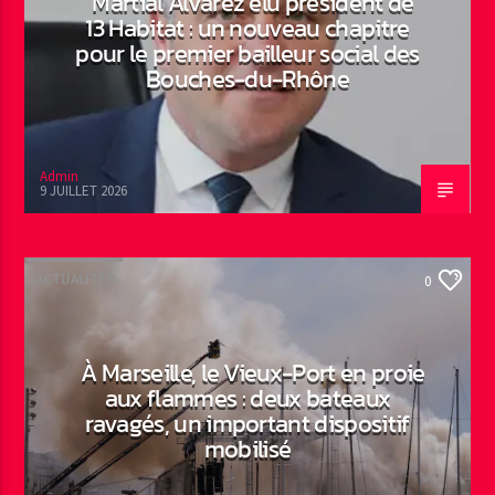
Martial Alvarez élu président de
13 Habitat : un nouveau chapitre
pour le premier bailleur social des
Bouches-du-Rhône
Admin
9 JUILLET 2026
ACTUALITÉS
0
À Marseille, le Vieux-Port en proie
aux flammes : deux bateaux
ravagés, un important dispositif
mobilisé