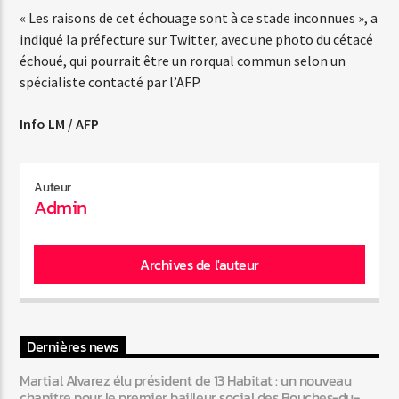
« Les raisons de cet échouage sont à ce stade inconnues », a
indiqué la préfecture sur Twitter, avec une photo du cétacé
échoué, qui pourrait être un rorqual commun selon un
Web-Radio-Années 80
spécialiste contacté par l’AFP.
Info LM / AFP
Web-Radio-Latino
Auteur
Admin
Web-Radio-Italia
Archives de l'auteur
Dernières news
Martial Alvarez élu président de 13 Habitat : un nouveau
chapitre pour le premier bailleur social des Bouches-du-