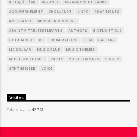
# COQ À L'ÂME
#FRANCE
#FRANÇOISHOLLANDE
#GOUVERNEMENT
#HOLLANDE
#INFO
#MARTIGUES
#MTFRANCE
#PREMIER MINISTRE
#SAINTMITRELESREMPARTS
AUTHORS
BIGFLO ET OLI
COOL MUSIC
DJ
DRUM MACHINE
EDM
GALLERY
MC SOLAAR
MUSIC CLUB
MUSIC THEMES
MUSIC WP THEMES
PARTY
POST FORMATS
SINGER
SYNTHESIZER
VOICE
Visites
42 745
Total des vues: