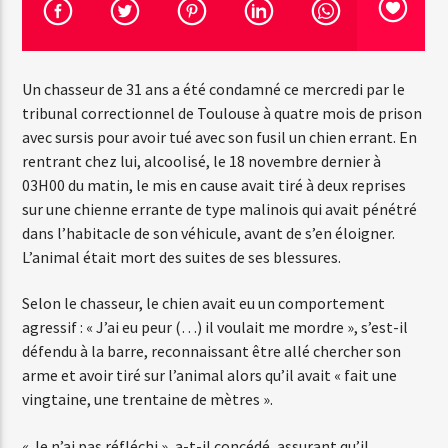
Emission en cours
Un chasseur de 31 ans a été condamné ce mercredi par le
Web-Radio-Années 100% 80s
tribunal correctionnel de Toulouse à quatre mois de prison
07:00
22:00
avec sursis pour avoir tué avec son fusil un chien errant. En
rentrant chez lui, alcoolisé, le 18 novembre dernier à
03H00 du matin, le mis en cause avait tiré à deux reprises
sur une chienne errante de type malinois qui avait pénétré
dans l’habitacle de son véhicule, avant de s’en éloigner.
Web-Radio-Le-Mosquitos
L’animal était mort des suites de ses blessures.
Selon le chasseur, le chien avait eu un comportement
agressif : « J’ai eu peur (…) il voulait me mordre », s’est-il
Web-Radio-Sicily
défendu à la barre, reconnaissant être allé chercher son
arme et avoir tiré sur l’animal alors qu’il avait « fait une
vingtaine, une trentaine de mètres ».
Web-Radio-Années 70
« Je n’ai pas réfléchi », a-t-il concédé, assurant qu’il