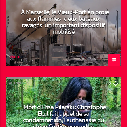
À Marseille, le Vieux-Port en proie
aux flammes : deux bateaux
ravagés, un important dispositif
mobilisé
Admin
5 JUILLET 2026
ACTUALITÉS
0
Mort d’Elisa Pilarski : Christophe
Ellul fait appel de sa
condamnation, l’euthanasie du
chien Curtis suspendue