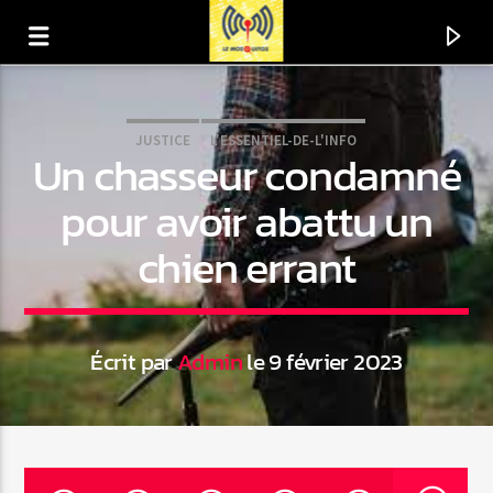
JUSTICE
L'ESSENTIEL-DE-L'INFO
Un chasseur condamné
pour avoir abattu un
chien errant
Écrit par
Admin
le 9 février 2023
En ce moment
Titre
Artiste