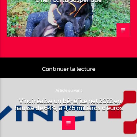
Admin
19 JUIN 2026
Continuer la lecture
Article suivant
Vinci réalise un bénéfice net 2022 en
hausse de 64%, à 4,26 milliards d’euros