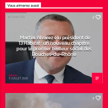
Vous aimerez aussi
ACTUALITÉS
0
Martial Alvarez élu président de
13 Habitat : un nouveau chapitre
pour le premier bailleur social des
Bouches-du-Rhône
Admin
9 JUILLET 2026
ACTUALITÉS
0