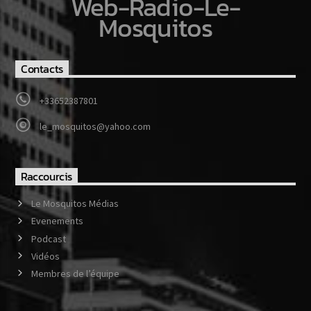
Web-Radio-Le-
Mosquitos
Contacts
+33652387801
le_mosquitos@yahoo.com
Raccourcis
Le Mosquitos Médias
Evenements
Podcast
Vidéos
Membres de l’équipe