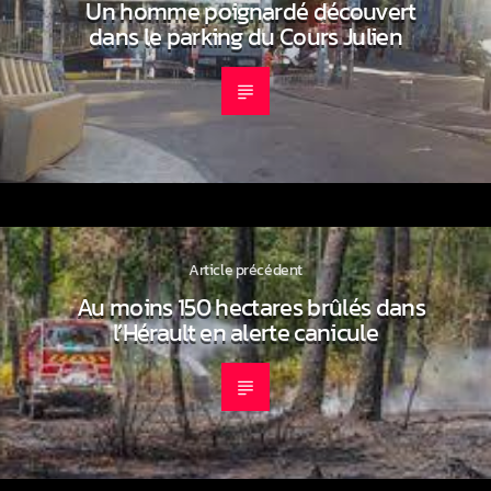
Un homme poignardé découvert
dans le parking du Cours Julien
Article précédent
Au moins 150 hectares brûlés dans
l’Hérault en alerte canicule