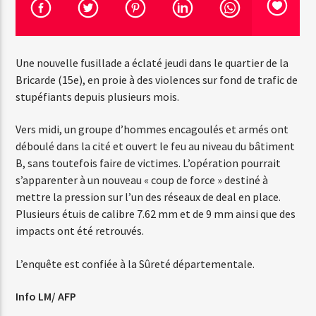
Emission en cours
Une nouvelle fusillade a éclaté jeudi dans le quartier de la
Web-Radio-Années 100% 80s
Bricarde (15e), en proie à des violences sur fond de trafic de
07:00
22:00
stupéfiants depuis plusieurs mois.
Vers midi, un groupe d’hommes encagoulés et armés ont
déboulé dans la cité et ouvert le feu au niveau du bâtiment
B, sans toutefois faire de victimes. L’opération pourrait
Web-Radio-Le-Mosquitos
s’apparenter à un nouveau « coup de force » destiné à
mettre la pression sur l’un des réseaux de deal en place.
Plusieurs étuis de calibre 7.62 mm et de 9 mm ainsi que des
impacts ont été retrouvés.
Web-Radio-Sicily
L’enquête est confiée à la Sûreté départementale.
Info LM/ AFP
Web-Radio-Années 70