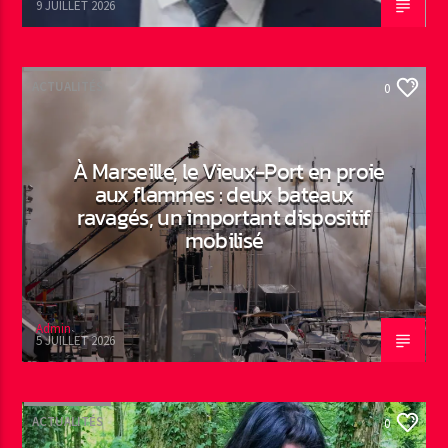
9 JUILLET 2026
ACTUALITÉS
0
À Marseille, le Vieux-Port en proie
aux flammes : deux bateaux
ravagés, un important dispositif
mobilisé
Admin
5 JUILLET 2026
ACTUALITÉS
0