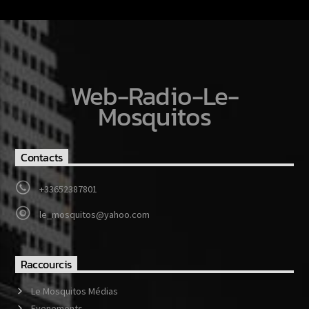
Web-Radio-Le-
Mosquitos
Contacts
+33652387801
le_mosquitos@yahoo.com
Raccourcis
Le Mosquitos Médias
Evenements