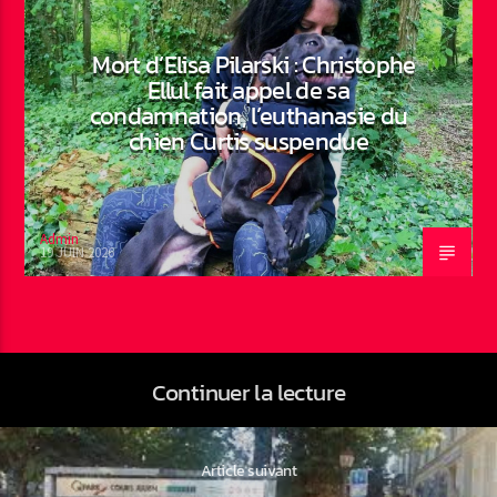
Mort d’Elisa Pilarski : Christophe
Ellul fait appel de sa
condamnation, l’euthanasie du
chien Curtis suspendue
Admin
19 JUIN 2026
Continuer la lecture
Article suivant