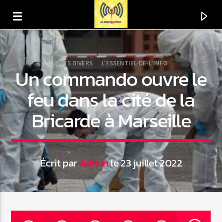
FAITS DIVERS
L'ESSENTIEL-DE-L'INFO
Un commando ouvre le
feu dans la cité de la
Bricarde à Marseille
Écrit par
Admin
le 23 juillet 2022
En ce moment
Titre
Artiste