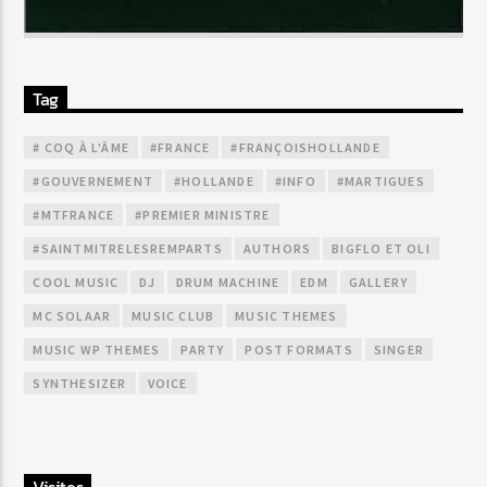
Tag
# COQ À L'ÂME
#FRANCE
#FRANÇOISHOLLANDE
#GOUVERNEMENT
#HOLLANDE
#INFO
#MARTIGUES
#MTFRANCE
#PREMIER MINISTRE
#SAINTMITRELESREMPARTS
AUTHORS
BIGFLO ET OLI
COOL MUSIC
DJ
DRUM MACHINE
EDM
GALLERY
MC SOLAAR
MUSIC CLUB
MUSIC THEMES
MUSIC WP THEMES
PARTY
POST FORMATS
SINGER
SYNTHESIZER
VOICE