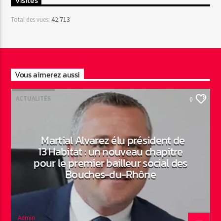
Visites
42 713
Total des vues:
Vous aimerez aussi
ACTUALITÉS
0
Martial Alvarez élu président de
13 Habitat : un nouveau chapitre
pour le premier bailleur social des
Bouches-du-Rhône
Admin