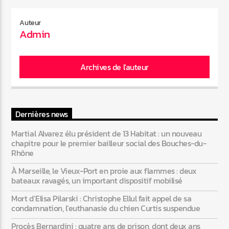
Auteur
Admin
Web-Radio-Années 80
Archives de l'auteur
Web-Radio-Latino
Dernières news
Web-Radio-Italia
Martial Alvarez élu président de 13 Habitat : un nouveau
chapitre pour le premier bailleur social des Bouches-du-
Rhône
À Marseille, le Vieux-Port en proie aux flammes : deux
bateaux ravagés, un important dispositif mobilisé
Mort d’Elisa Pilarski : Christophe Ellul fait appel de sa
condamnation, l’euthanasie du chien Curtis suspendue
Procès Bernardini : quatre ans de prison, dont deux ans