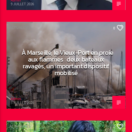
Admin
9 JUILLET 2026
ACTUALITÉS
0
À Marseille, le Vieux-Port en proie
aux flammes : deux bateaux
ravagés, un important dispositif
mobilisé
Admin
5 JUILLET 2026
ACTUALITÉS
0