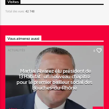
Visites
42 748
Total des vues:
Vous aimerez aussi
ACTUALITÉS
0
Martial Alvarez élu président de
13 Habitat : un nouveau chapitre
pour le premier bailleur social des
Bouches-du-Rhône