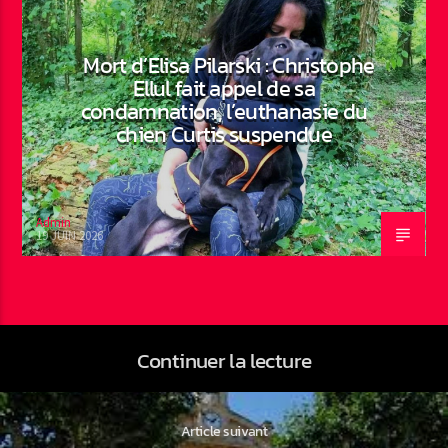
Mort d’Elisa Pilarski : Christophe
Ellul fait appel de sa
condamnation, l’euthanasie du
chien Curtis suspendue
Admin
19 JUIN 2026
Continuer la lecture
Article suivant