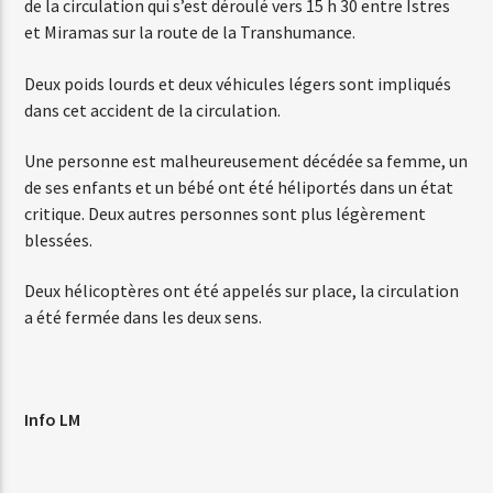
de la circulation qui s’est déroulé vers 15 h 30 entre Istres
et Miramas sur la route de la Transhumance.
Web-Radio-Années 80
Deux poids lourds et deux véhicules légers sont impliqués
dans cet accident de la circulation.
Une personne est malheureusement décédée sa femme, un
Web-Radio-Latino
de ses enfants et un bébé ont été héliportés dans un état
critique. Deux autres personnes sont plus légèrement
blessées.
Web-Radio-Italia
Deux hélicoptères ont été appelés sur place, la circulation
a été fermée dans les deux sens.
Info LM