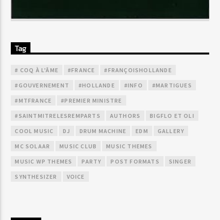
Tag
# COQ À L'ÂME
#FRANCE
#FRANÇOISHOLLANDE
#GOUVERNEMENT
#HOLLANDE
#INFO
#MARTIGUES
#MTFRANCE
#PREMIER MINISTRE
#SAINTMITRELESREMPARTS
AUTHORS
BIGFLO ET OLI
COOL MUSIC
DJ
DRUM MACHINE
EDM
GALLERY
MC SOLAAR
MUSIC CLUB
MUSIC THEMES
MUSIC WP THEMES
PARTY
POST FORMATS
SINGER
SYNTHESIZER
VOICE