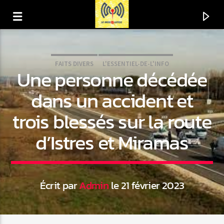
FAITS DIVERS
L'ESSENTIEL-DE-L'INFO
Une personne décédée
dans un accident et
trois blessés sur la route
d’Istres et Miramas
Écrit par
Admin
le 21 février 2023
En ce moment
Titre
Artiste