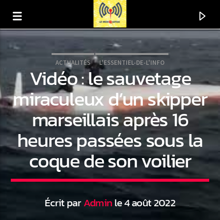
ACTUALITÉS
L'ESSENTIEL-DE-L'INFO
Vidéo : le sauvetage
miraculeux d’un skipper
marseillais après 16
heures passées sous la
coque de son voilier
En ce moment
Titre
Écrit par
Admin
le 4 août 2022
Artiste