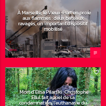
À Marseille, le Vieux-Port en proie
aux flammes : deux bateaux
ravagés, un important dispositif
mobilisé
Admin
5 JUILLET 2026
ACTUALITÉS
0
Mort d’Elisa Pilarski : Christophe
Ellul fait appel de sa
condamnation, l’euthanasie du