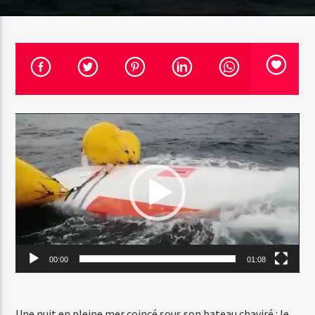
Emission en cours
Web-Radio-Années 100% 80s
07:00
22:00
Lecteur
vidéo
Web-Radio-Le-Mosquitos
Web-Radio-Sicily
00:00
01:08
Web-Radio-Années 70
Une nuit en pleine mer coincé sous son bateau chaviré : le