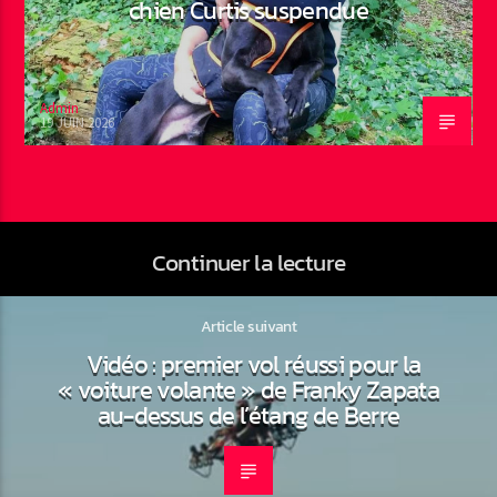
chien Curtis suspendue
Admin
19 JUIN 2026
Continuer la lecture
Article suivant
Vidéo : premier vol réussi pour la
« voiture volante » de Franky Zapata
au-dessus de l’étang de Berre