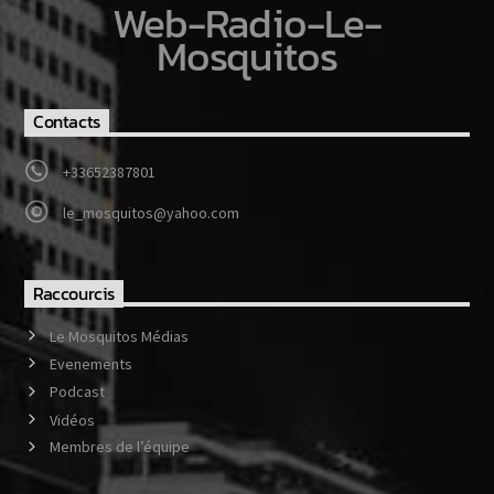
Web-Radio-Le-
Mosquitos
Contacts
+33652387801
le_mosquitos@yahoo.com
Raccourcis
Le Mosquitos Médias
Evenements
Podcast
Vidéos
Membres de l’équipe