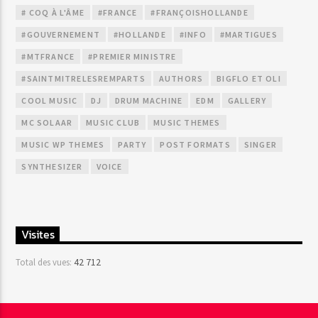
# COQ À L'ÂME
#FRANCE
#FRANÇOISHOLLANDE
#GOUVERNEMENT
#HOLLANDE
#INFO
#MARTIGUES
#MTFRANCE
#PREMIER MINISTRE
#SAINTMITRELESREMPARTS
AUTHORS
BIGFLO ET OLI
COOL MUSIC
DJ
DRUM MACHINE
EDM
GALLERY
MC SOLAAR
MUSIC CLUB
MUSIC THEMES
MUSIC WP THEMES
PARTY
POST FORMATS
SINGER
SYNTHESIZER
VOICE
Visites
42 712
Total des vues: