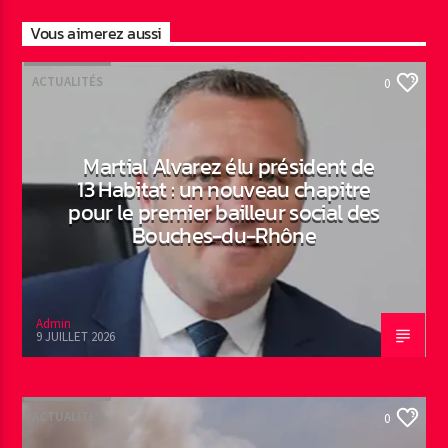
Vous aimerez aussi
ACTUALITÉS
0
Martial Alvarez élu président de
13 Habitat : un nouveau chapitre
pour le premier bailleur social des
Bouches-du-Rhône
Admin
9 JUILLET 2026
ACTUALITÉS
0