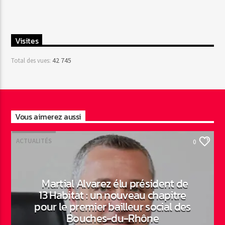
Visites
42 745
Total des vues:
Vous aimerez aussi
ACTUALITÉS
0
Martial Alvarez élu président de
13 Habitat : un nouveau chapitre
pour le premier bailleur social des
Bouches-du-Rhône