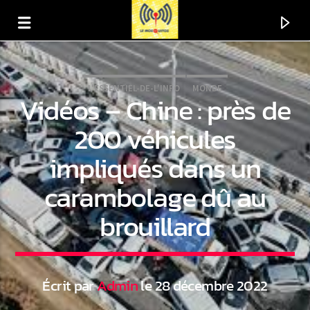
L'ESSENTIEL-DE-L'INFO
MONDE
Vidéos – Chine : près de
200 véhicules
impliqués dans un
carambolage dû au
brouillard
En ce moment
Titre
Écrit par
Admin
le 28 décembre 2022
Artiste