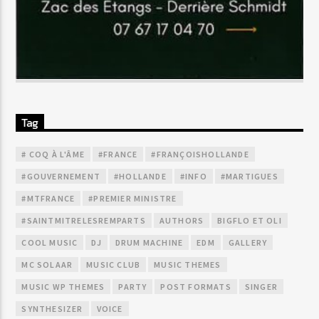
Tag
# COQ À L'ÂME
#FRANCE
#FRANÇOISHOLLANDE
#GOUVERNEMENT
#HOLLANDE
#INFO
#MARTIGUES
#MTFRANCE
#PREMIER MINISTRE
#SAINTMITRELESREMPARTS
AUTHORS
BIGFLO ET OLI
COOL MUSIC
DJ
DRUM MACHINE
EDM
GALLERY
MC SOLAAR
MUSIC CLUB
MUSIC THEMES
MUSIC WP THEMES
PARTY
POST FORMATS
SINGER
SYNTHESIZER
VOICE