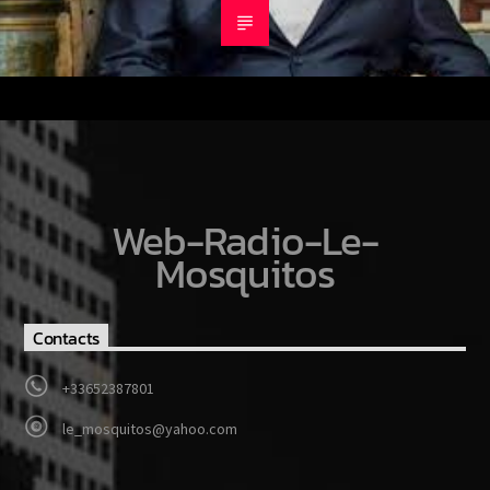
Web-Radio-Le-
Mosquitos
Contacts
+33652387801
le_mosquitos@yahoo.com