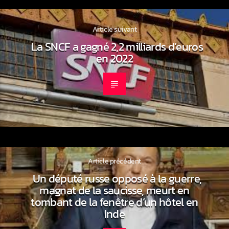
Article suivant
La SNCF a gagné 2,2 milliards d’euros
en 2022
Article précédent
Un député russe opposé à la guerre,
magnat de la saucisse, meurt en
tombant de la fenêtre d’un hôtel en
Inde