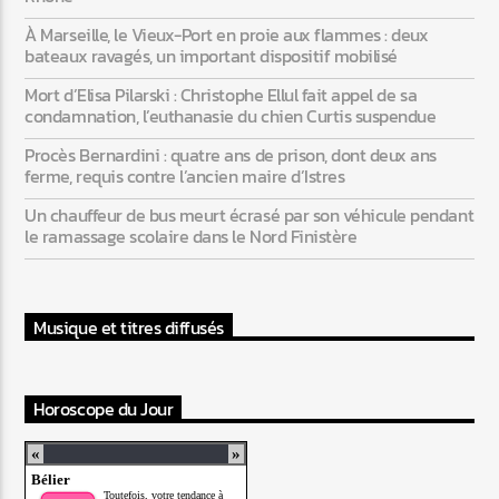
À Marseille, le Vieux-Port en proie aux flammes : deux
bateaux ravagés, un important dispositif mobilisé
Mort d’Elisa Pilarski : Christophe Ellul fait appel de sa
condamnation, l’euthanasie du chien Curtis suspendue
Procès Bernardini : quatre ans de prison, dont deux ans
ferme, requis contre l’ancien maire d’Istres
Un chauffeur de bus meurt écrasé par son véhicule pendant
le ramassage scolaire dans le Nord Finistère
Musique et titres diffusés
Horoscope du Jour