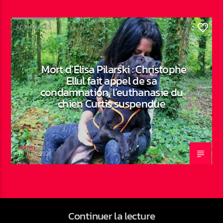
ACTUALITÉS
0
Mort d’Elisa Pilarski : Christophe
Ellul fait appel de sa
condamnation, l’euthanasie du
chien Curtis suspendue
Admin
19 JUIN 2026
Continuer la lecture