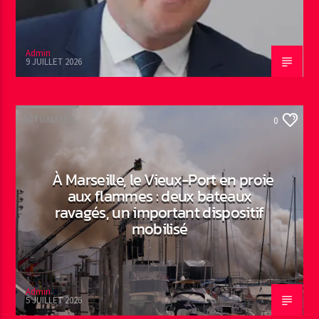
Admin
9 JUILLET 2026
ACTUALITÉS
0
À Marseille, le Vieux-Port en proie
aux flammes : deux bateaux
ravagés, un important dispositif
mobilisé
Admin
5 JUILLET 2026