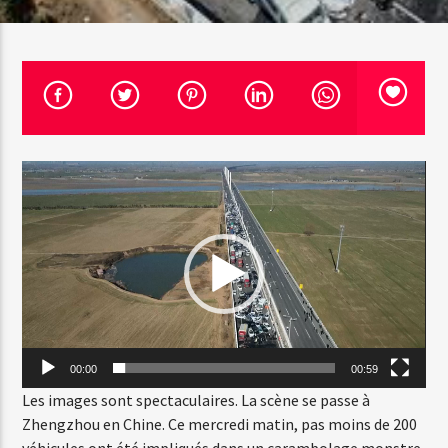
Emission en cours
Web-Radio-Années 100% 80s
07:00
22:00
Lecteur
vidéo
Web-Radio-Le-Mosquitos
Web-Radio-Sicily
00:00
00:59
Les images sont spectaculaires. La scène se passe à
Zhengzhou en Chine. Ce mercredi matin, pas moins de 200
Web-Radio-Années 70
véhicules ont été impliqués dans un carambolage monstre.