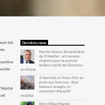
Dernières news
avoir été
res.
Martial Alvarez élu président
de 13 Habitat : un nouveau
chapitre pour le premier
nseillère
bailleur social des Bouches-
touchée
du-Rhône
À Marseille, le Vieux-Port en
proie aux flammes : deux
bateaux ravagés, un
L’hôpital
important dispositif
mobilisé
tait
Mort d’Elisa Pilarski :