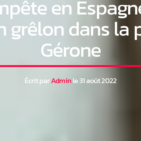
mpête en Espagne 
n grêlon dans la 
Gérone
Écrit par
Admin
le 31 août 2022