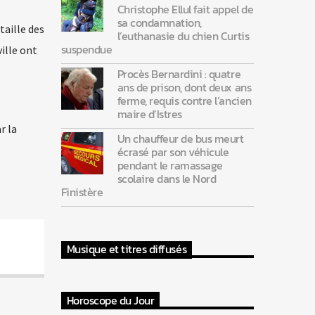
Christophe Ellul fait appel de
sa condamnation,
taille des
l’euthanasie du chien Curtis
suspendue
ville ont
Procès Bernardini : quatre
ans de prison, dont deux ans
ferme, requis contre l’ancien
maire d’Istres
r la
Un chauffeur de bus meurt
écrasé par son véhicule
pendant le ramassage
scolaire dans le Nord
Finistère
Musique et titres diffusés
Horoscope du Jour