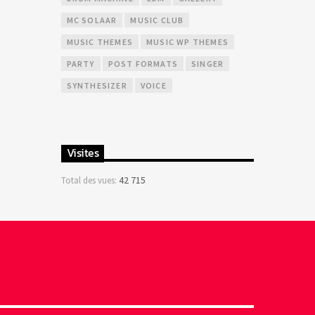
MC SOLAAR
MUSIC CLUB
MUSIC THEMES
MUSIC WP THEMES
PARTY
POST FORMATS
SINGER
SYNTHESIZER
VOICE
Visites
42 715
Total des vues: