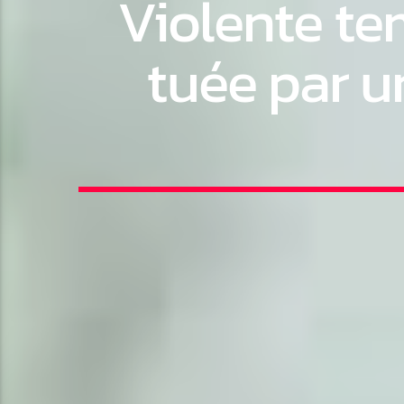
Violente te
tuée par u