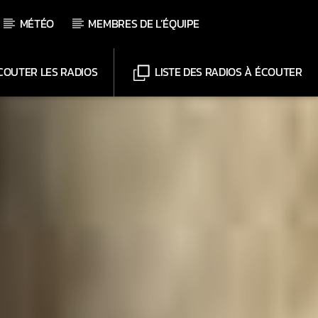
MÉTÉO
MEMBRES DE L’ÉQUIPE
OUTER LES RADIOS
LISTE DES RADIOS À ÉCOUTER
Chaînes
Web-Radio-Le-Mosquitos
Web-Radio-Sicily
Web-Radio-Années 70
Web-Radio-Années 80
Web-Radio-Latino
Web-Radio-Italia