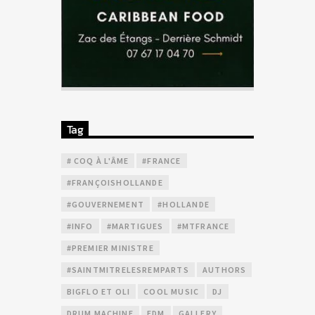
Tag
# COQ À L'ÂME
#FRANCE
#FRANÇOISHOLLANDE
#GOUVERNEMENT
#HOLLANDE
#INFO
#MARTIGUES
#MTFRANCE
#PREMIER MINISTRE
#SAINTMITRELESREMPARTS
AUTHORS
BIGFLO ET OLI
COOL MUSIC
DJ
DRUM MACHINE
EDM
GALLERY