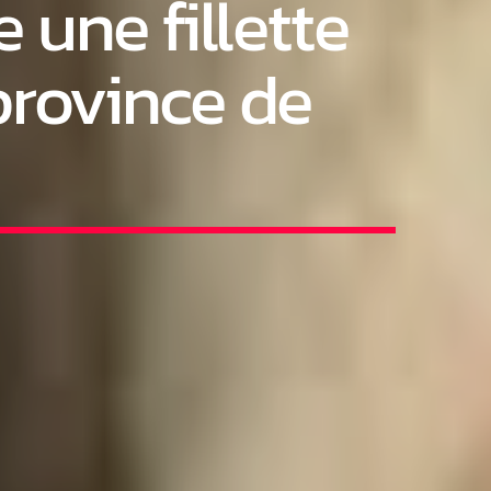
une fillette
province de