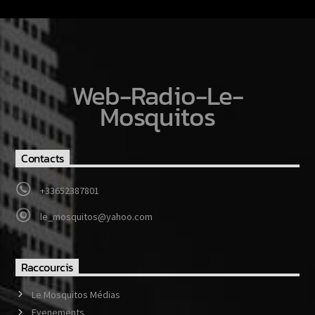
Web-Radio-Le-
Mosquitos
Contacts
+33652387801
le_mosquitos@yahoo.com
Raccourcis
Le Mosquitos Médias
Evenements