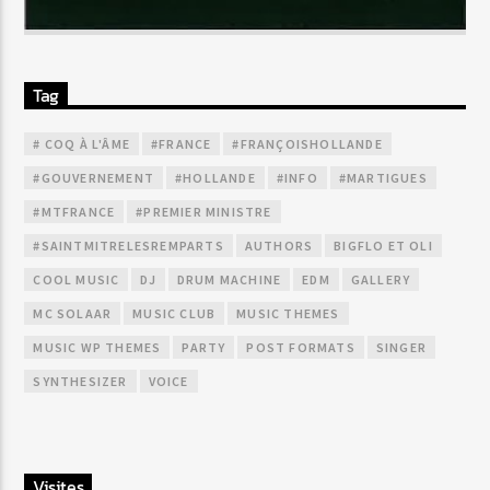
Tag
# COQ À L'ÂME
#FRANCE
#FRANÇOISHOLLANDE
#GOUVERNEMENT
#HOLLANDE
#INFO
#MARTIGUES
#MTFRANCE
#PREMIER MINISTRE
#SAINTMITRELESREMPARTS
AUTHORS
BIGFLO ET OLI
COOL MUSIC
DJ
DRUM MACHINE
EDM
GALLERY
MC SOLAAR
MUSIC CLUB
MUSIC THEMES
MUSIC WP THEMES
PARTY
POST FORMATS
SINGER
SYNTHESIZER
VOICE
Visites