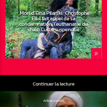
Mort d’Elisa Pilarski : Christophe
Ellul fait appel de sa
condamnation, l’euthanasie du
chien Curtis suspendue
Admin
19 JUIN 2026
Continuer la lecture
Article suivant