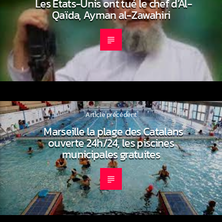
Les États-Unis ont tué le chef d’Al-
Qaïda, Ayman al-Zawahiri
Article précédent
Marseille la plage des Catalans
ouverte 24h/24, les piscines
municipales gratuites