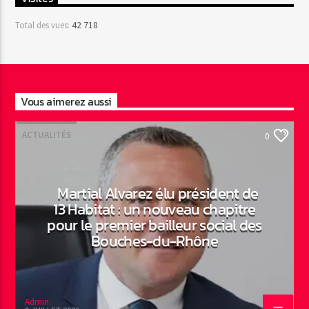
42 718
Total des vues:
Vous aimerez aussi
ACTUALITÉS
0
Martial Alvarez élu président de
13 Habitat : un nouveau chapitre
pour le premier bailleur social des
Bouches-du-Rhône
Admin