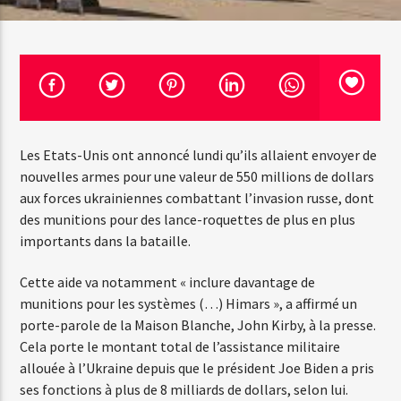
Emission en cours
Web-Radio-Années 100% 80s
07:00
22:00
Les Etats-Unis ont annoncé lundi qu’ils allaient envoyer de
nouvelles armes pour une valeur de 550 millions de dollars
aux forces ukrainiennes combattant l’invasion russe, dont
des munitions pour des lance-roquettes de plus en plus
Web-Radio-Le-Mosquitos
importants dans la bataille.
Cette aide va notamment « inclure davantage de
Web-Radio-Sicily
munitions pour les systèmes (…) Himars », a affirmé un
porte-parole de la Maison Blanche, John Kirby, à la presse.
Cela porte le montant total de l’assistance militaire
allouée à l’Ukraine depuis que le président Joe Biden a pris
Web-Radio-Années 70
ses fonctions à plus de 8 milliards de dollars, selon lui.