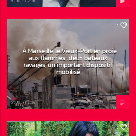
9 JUILLET 2026
ACTUALITÉS
0
À Marseille, le Vieux-Port en proie
aux flammes : deux bateaux
ravagés, un important dispositif
mobilisé
Admin
5 JUILLET 2026
ACTUALITÉS
0