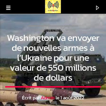
L'ESSENTIEL-DE-L'INFO
MONDE
Washington va envoyer
de nouvelles armes à
l’Ukraine pour une
valeur de 550 millions
de dollars
En ce moment
Titre
Écrit par
Admin
le 1 août 2022
Artiste