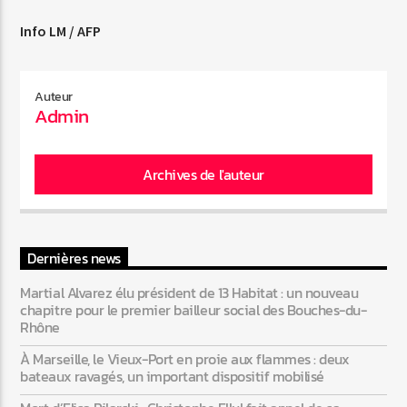
Info LM / AFP
Web-Radio-Années 80
Auteur
Admin
Web-Radio-Latino
Archives de l'auteur
Web-Radio-Italia
Dernières news
Martial Alvarez élu président de 13 Habitat : un nouveau
chapitre pour le premier bailleur social des Bouches-du-
Rhône
À Marseille, le Vieux-Port en proie aux flammes : deux
bateaux ravagés, un important dispositif mobilisé