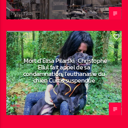
Admin
5 JUILLET 2026
ACTUALITÉS
0
Mort d’Elisa Pilarski : Christophe
Ellul fait appel de sa
condamnation, l’euthanasie du
chien Curtis suspendue
Admin
19 JUIN 2026