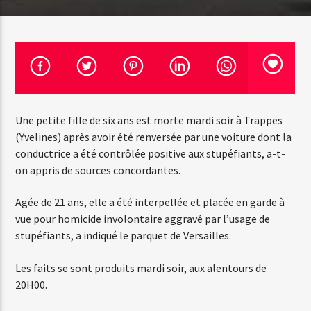
Emission en cours
Web-Radio-Années 100% 80s
07:00
22:00
Une petite fille de six ans est morte mardi soir à Trappes
(Yvelines) après avoir été renversée par une voiture dont la
conductrice a été contrôlée positive aux stupéfiants, a-t-
on appris de sources concordantes.
Web-Radio-Le-Mosquitos
Agée de 21 ans, elle a été interpellée et placée en garde à
vue pour homicide involontaire aggravé par l’usage de
Web-Radio-Sicily
stupéfiants, a indiqué le parquet de Versailles.
Les faits se sont produits mardi soir, aux alentours de
20H00.
Web-Radio-Années 70