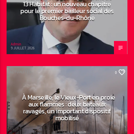
13 Habitat : un nouveau chapitre
pour le premier bailleur social des
Bouches-du-Rhône
Admin
9 JUILLET 2026
ACTUALITÉS
0
À Marseille, le Vieux-Port en proie
aux flammes : deux bateaux
ravagés, un important dispositif
mobilisé