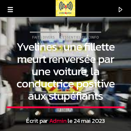
FAITS DIVERS
L'ESSENTIEL-DE-L'INFO
Yvelines : une fillette
meurt renversée par
une voiture, la
conductrice positive
aux stupéfiants
En ce moment
Titre
Écrit par
Admin
le 24 mai 2023
Artiste