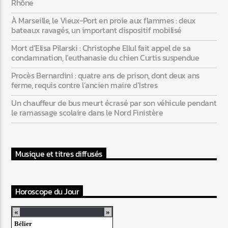
Rhône
À Marseille, le Vieux-Port en proie aux flammes : deux
bateaux ravagés, un important dispositif mobilisé
Mort d’Elisa Pilarski : Christophe Ellul fait appel de sa
condamnation, l’euthanasie du chien Curtis suspendue
Procès Bernardini : quatre ans de prison, dont deux ans
ferme, requis contre l’ancien maire d’Istres
Un chauffeur de bus meurt écrasé par son véhicule pendant
le ramassage scolaire dans le Nord Finistère
Musique et titres diffusés
Horoscope du Jour