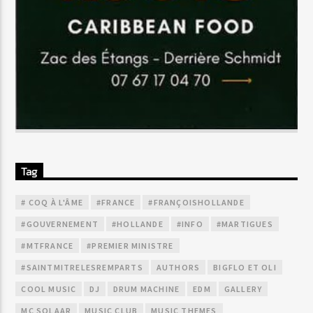
Tag
# COQ À L'ÂME
#FRANCE
#FRANÇOISHOLLANDE
#GOUVERNEMENT
#HOLLANDE
#INFO
#MARTIGUES
#MTFRANCE
#PREMIER MINISTRE
#SAINTMITRELESREMPARTS
AUTHORS
BIGFLO ET OLI
COOL MUSIC
DJ
DRUM MACHINE
EDM
GALLERY
MC SOLAAR
MUSIC CLUB
MUSIC THEMES