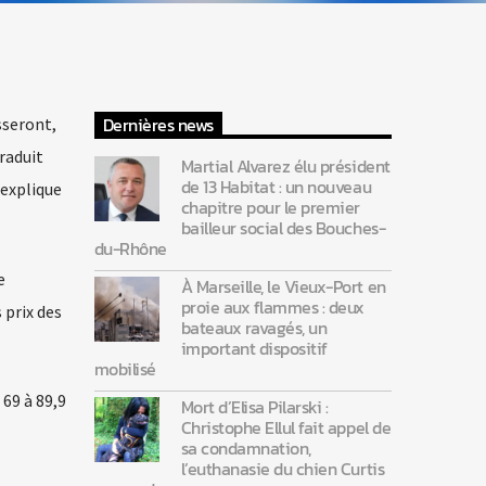
Dernières news
sseront,
traduit
Martial Alvarez élu président
de 13 Habitat : un nouveau
 explique
chapitre pour le premier
bailleur social des Bouches-
du-Rhône
e
À Marseille, le Vieux-Port en
proie aux flammes : deux
 prix des
bateaux ravagés, un
important dispositif
mobilisé
 69 à 89,9
Mort d’Elisa Pilarski :
Christophe Ellul fait appel de
sa condamnation,
l’euthanasie du chien Curtis