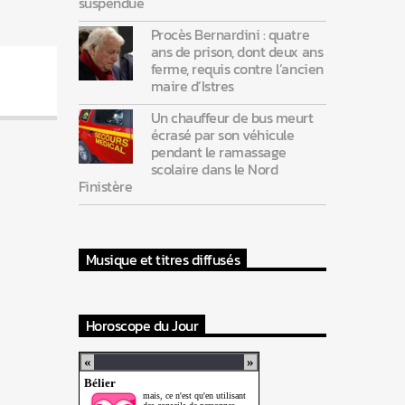
suspendue
Procès Bernardini : quatre
ans de prison, dont deux ans
ferme, requis contre l’ancien
maire d’Istres
Un chauffeur de bus meurt
écrasé par son véhicule
pendant le ramassage
scolaire dans le Nord
Finistère
Musique et titres diffusés
Horoscope du Jour