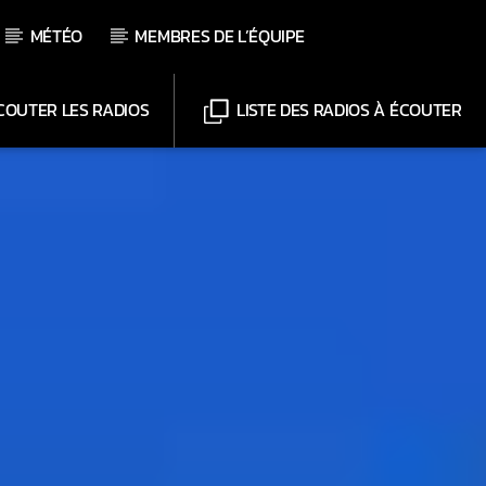
MÉTÉO
MEMBRES DE L’ÉQUIPE
OUTER LES RADIOS
LISTE DES RADIOS À ÉCOUTER
Chaînes
Web-Radio-Le-Mosquitos
Web-Radio-Sicily
Web-Radio-Années 70
Web-Radio-Années 80
Web-Radio-Latino
Web-Radio-Italia