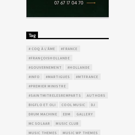
Tag
# COQ À L'ÂME
#FRANCE
#FRANÇOISHOLLANDE
#GOUVERNEMENT
#HOLLANDE
#INFO
#MARTIGUES
#MTFRANCE
#PREMIER MINISTRE
#SAINTMITRELESREMPARTS
AUTHORS
BIGFLO ET OLI
COOL MUSIC
DJ
DRUM MACHINE
EDM
GALLERY
MC SOLAAR
MUSIC CLUB
MUSIC THEMES
MUSIC WP THEMES