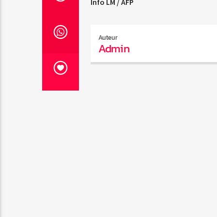
Info LM / AFP
Auteur
Admin