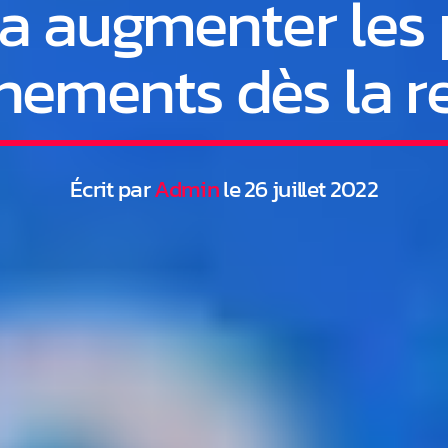
 augmenter les p
ements dès la r
Écrit par
Admin
le 26 juillet 2022