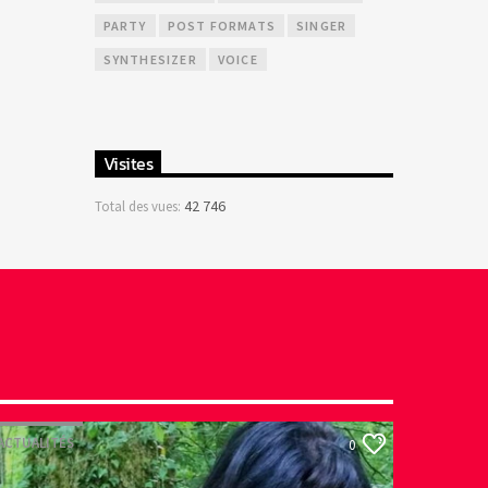
PARTY
POST FORMATS
SINGER
SYNTHESIZER
VOICE
Visites
42 746
Total des vues:
ACTUALITÉS
0