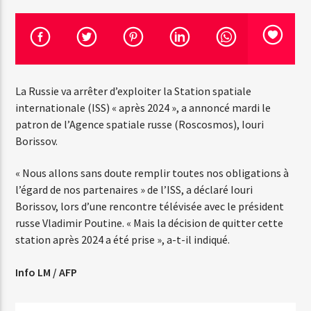
Emission en cours
Web-Radio-Années 100% 80s
La Russie va arrêter d’exploiter la Station spatiale
07:00
22:00
internationale (ISS) « après 2024 », a annoncé mardi le
patron de l’Agence spatiale russe (Roscosmos), Iouri
Borissov.
Web-Radio-Le-Mosquitos
« Nous allons sans doute remplir toutes nos obligations à
l’égard de nos partenaires » de l’ISS, a déclaré Iouri
Borissov, lors d’une rencontre télévisée avec le président
russe Vladimir Poutine. « Mais la décision de quitter cette
Web-Radio-Sicily
station après 2024 a été prise », a-t-il indiqué.
Info LM / AFP
Web-Radio-Années 70