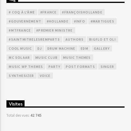
# COQ À L'ÂME
#FRANCE
#FRANÇOISHOLLANDE
#GOUVERNEMENT
#HOLLANDE
#INFO
#MARTIGUES
#MTFRANCE
#PREMIER MINISTRE
#SAINTMITRELESREMPARTS
AUTHORS
BIGFLO ET OLI
COOL MUSIC
DJ
DRUM MACHINE
EDM
GALLERY
MC SOLAAR
MUSIC CLUB
MUSIC THEMES
MUSIC WP THEMES
PARTY
POST FORMATS
SINGER
SYNTHESIZER
VOICE
Visites
42 745
Total des vues: