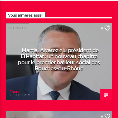
Vous aimerez aussi
ACTUALITÉS
0
Martial Alvarez élu président de
13 Habitat : un nouveau chapitre
pour le premier bailleur social des
Bouches-du-Rhône
Admin
9 JUILLET 2026
ACTUALITÉS
0