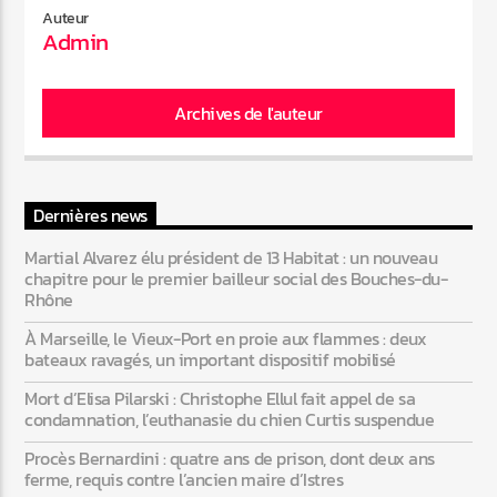
Auteur
Admin
Web-Radio-Années 80
Archives de l'auteur
Web-Radio-Latino
Dernières news
Martial Alvarez élu président de 13 Habitat : un nouveau
chapitre pour le premier bailleur social des Bouches-du-
Web-Radio-Italia
Rhône
À Marseille, le Vieux-Port en proie aux flammes : deux
bateaux ravagés, un important dispositif mobilisé
Mort d’Elisa Pilarski : Christophe Ellul fait appel de sa
condamnation, l’euthanasie du chien Curtis suspendue
Procès Bernardini : quatre ans de prison, dont deux ans
ferme, requis contre l’ancien maire d’Istres