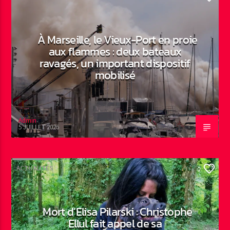
À Marseille, le Vieux-Port en proie
aux flammes : deux bateaux
ravagés, un important dispositif
mobilisé
Admin
5 JUILLET 2026
ACTUALITÉS
0
Mort d’Elisa Pilarski : Christophe
Ellul fait appel de sa