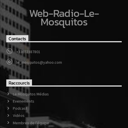
Web-Radio-Le-
Mosquitos
Contacts
+33652387801
le_mosquitos@yahoo.com
Raccourcis
Le Mosquitos Médias
Evenements
Podcast
Vidéos
Membres de l’équipe