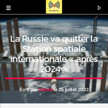
L'ESSENTIEL-DE-L'INFO
MONDE
La Russie va quitter la
Station spatiale
internationale « après
2024 »
Écrit par
Admin
le 26 juillet 2022
En ce moment
Titre
Artiste