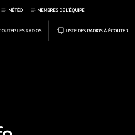
MÉTÉO
MEMBRES DE L’ÉQUIPE
OUTER LES RADIOS
LISTE DES RADIOS À ÉCOUTER
Chaînes
Web-Radio-Le-Mosquitos
Web-Radio-Sicily
Web-Radio-Années 70
Web-Radio-Années 80
Web-Radio-Latino
Web-Radio-Italia
fo