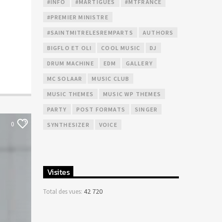
#INFO
#MARTIGUES
#MTFRANCE
#PREMIER MINISTRE
#SAINTMITRELESREMPARTS
AUTHORS
BIGFLO ET OLI
COOL MUSIC
DJ
DRUM MACHINE
EDM
GALLERY
MC SOLAAR
MUSIC CLUB
MUSIC THEMES
MUSIC WP THEMES
PARTY
POST FORMATS
SINGER
0
SYNTHESIZER
VOICE
Visites
42 720
Total des vues: