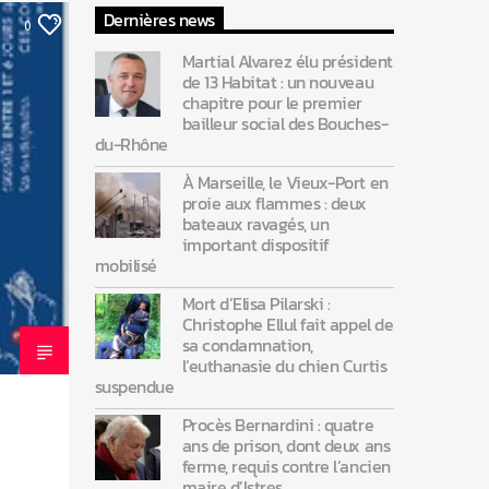
Dernières news
0
Martial Alvarez élu président
de 13 Habitat : un nouveau
chapitre pour le premier
bailleur social des Bouches-
du-Rhône
À Marseille, le Vieux-Port en
proie aux flammes : deux
bateaux ravagés, un
important dispositif
mobilisé
Mort d’Elisa Pilarski :
Christophe Ellul fait appel de
sa condamnation,
l’euthanasie du chien Curtis
suspendue
Procès Bernardini : quatre
ans de prison, dont deux ans
ferme, requis contre l’ancien
maire d’Istres