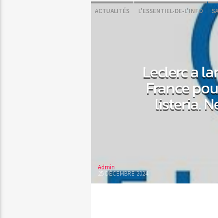
ACTUALITÉS
L'ESSENTIEL-DE-L'INFO
S
Leclerc a l
France pou
listeria.
Admin
25 DÉCEMBRE 2024