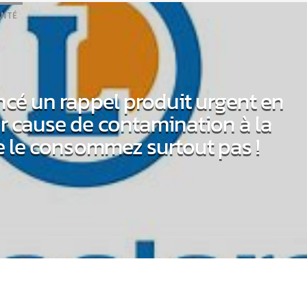
ANTÉ
ancé un rappel produit urgent en
r cause de contamination à la
 Ne le consommez surtout pas !