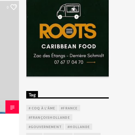
0
Tag
# COQ À L'ÂME
#FRANCE
#FRANÇOISHOLLANDE
#GOUVERNEMENT
#HOLLANDE