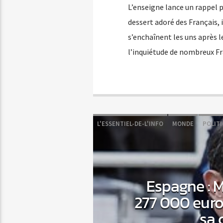
L’enseigne lance un rappel p
dessert adoré des Français, i
s’enchaînent les uns après le
l’inquiétude de nombreux Fra
L'ESSENTIEL-DE-L'INFO
MONDE
POLIT
Espagne : 
277 000 euro
sa 