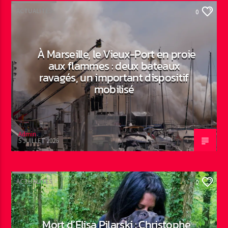
ACTUALITÉS
0
À Marseille, le Vieux-Port en proie
aux flammes : deux bateaux
ravagés, un important dispositif
mobilisé
Admin
5 JUILLET 2026
ACTUALITÉS
0
Mort d’Elisa Pilarski : Christophe