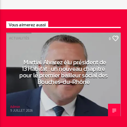
Vous aimerez aussi
ACTUALITÉS
0
Martial Alvarez élu président de
13 Habitat : un nouveau chapitre
pour le premier bailleur social des
Bouches-du-Rhône
Admin
9 JUILLET 2026