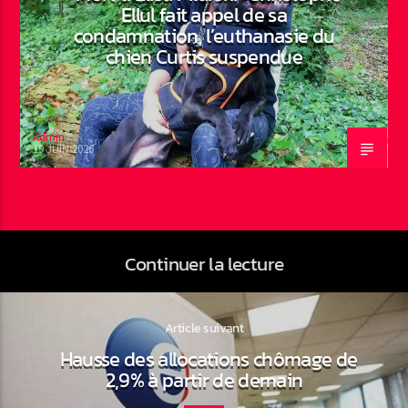
Ellul fait appel de sa
condamnation, l’euthanasie du
chien Curtis suspendue
Admin
19 JUIN 2026
Continuer la lecture
Article suivant
Hausse des allocations chômage de
2,9% à partir de demain