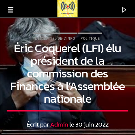
L'ESSENTIEL-DE-L'INFO
POLITIQUE
Éric Coquerel (LFI) élu
président de la
commission des
Finances à l’Assemblée
nationale
En ce moment
Titre
Écrit par
Admin
le 30 juin 2022
Artiste