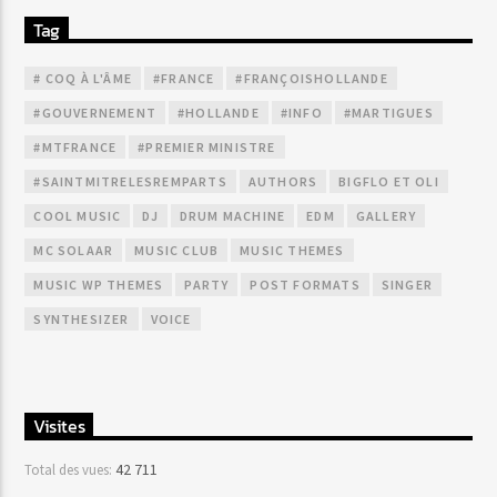
Tag
# COQ À L'ÂME
#FRANCE
#FRANÇOISHOLLANDE
#GOUVERNEMENT
#HOLLANDE
#INFO
#MARTIGUES
#MTFRANCE
#PREMIER MINISTRE
#SAINTMITRELESREMPARTS
AUTHORS
BIGFLO ET OLI
COOL MUSIC
DJ
DRUM MACHINE
EDM
GALLERY
MC SOLAAR
MUSIC CLUB
MUSIC THEMES
MUSIC WP THEMES
PARTY
POST FORMATS
SINGER
SYNTHESIZER
VOICE
Visites
42 711
Total des vues: