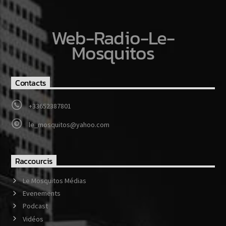
Web-Radio-Le-
Mosquitos
Contacts
+33652387801
le_mosquitos@yahoo.com
Raccourcis
Le Mosquitos Médias
Evenements
Podcast
Vidéos