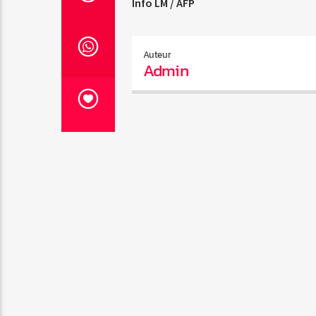
Info LM / AFP
Auteur
Admin