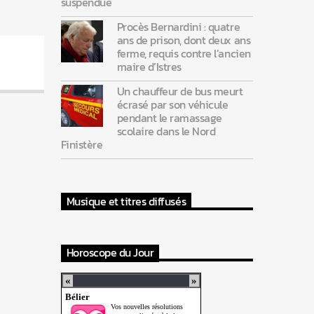
suspendue
Procès Bernardini : quatre
ans de prison, dont deux ans
ferme, requis contre l’ancien
maire d’Istres
Un chauffeur de bus meurt
écrasé par son véhicule
pendant le ramassage
scolaire dans le Nord
Finistère
Musique et titres diffusés
Horoscope du Jour