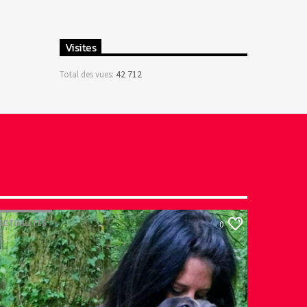
Visites
42 712
Total des vues:
ACTUALITÉS
0