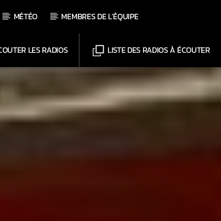
MÉTÉO
MEMBRES DE L’ÉQUIPE
OUTER LES RADIOS
LISTE DES RADIOS À ÉCOUTER
Chaînes
Web-Radio-Le-Mosquitos
Web-Radio-Sicily
Web-Radio-Années 70
Web-Radio-Années 80
Web-Radio-Latino
Web-Radio-Italia