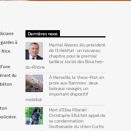
Dernières news
diciaire
 gardes à
Martial Alvarez élu président
de 13 Habitat : un nouveau
 Nice.
chapitre pour le premier
bailleur social des Bouches-
 d’une
du-Rhône
gérant du
À Marseille, le Vieux-Port en
proie aux flammes : deux
e béton
bateaux ravagés, un
important dispositif
mobilisé
éton
Mort d’Elisa Pilarski :
Christophe Ellul fait appel de
olicière.
sa condamnation,
l’euthanasie du chien Curtis