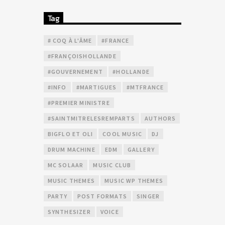
Tag
# COQ À L'ÂME
#FRANCE
#FRANÇOISHOLLANDE
#GOUVERNEMENT
#HOLLANDE
#INFO
#MARTIGUES
#MTFRANCE
#PREMIER MINISTRE
#SAINTMITRELESREMPARTS
AUTHORS
BIGFLO ET OLI
COOL MUSIC
DJ
DRUM MACHINE
EDM
GALLERY
MC SOLAAR
MUSIC CLUB
MUSIC THEMES
MUSIC WP THEMES
PARTY
POST FORMATS
SINGER
SYNTHESIZER
VOICE