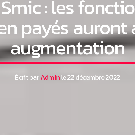
Smic : les fonctio
en payés auront 
augmentation
Écrit par
Admin
le 22 décembre 2022