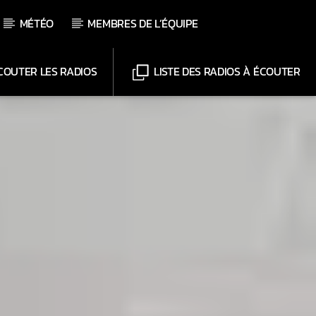
MÉTÉO
MEMBRES DE L’ÉQUIPE
OUTER LES RADIOS
LISTE DES RADIOS À ÉCOUTER
Chaînes
Web-Radio-Le-Mosquitos
Web-Radio-Sicily
Web-Radio-Années 70
Web-Radio-Années 80
Web-Radio-Latino
Web-Radio-Italia