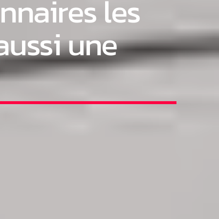
nnaires les
aussi une