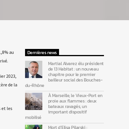
Dernières news
 1,8% au
ivé.
Martial Alvarez élu président
de 13 Habitat : un nouveau
chapitre pour le premier
ier 2023,
bailleur social des Bouches-
ère de la
du-Rhône
À Marseille, le Vieux-Port en
proie aux flammes : deux
bateaux ravagés, un
 et les
important dispositif
mobilisé
Mort d’Elisa Pilarski :