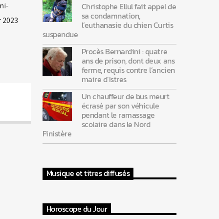
mi-
Christophe Ellul fait appel de
sa condamnation,
r 2023
l’euthanasie du chien Curtis
suspendue
Procès Bernardini : quatre
ans de prison, dont deux ans
ferme, requis contre l’ancien
maire d’Istres
Un chauffeur de bus meurt
écrasé par son véhicule
pendant le ramassage
scolaire dans le Nord
Finistère
Musique et titres diffusés
Horoscope du Jour