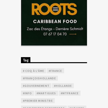
Tag
# COQ À L'ÂME
#FRANCE
#FRANÇOISHOLLANDE
#GOUVERNEMENT
#HOLLANDE
#INFO
#MARTIGUES
#MTFRANCE
#PREMIER MINISTRE