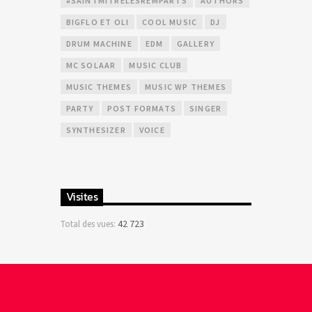
#SAINTMITRELESREMPARTS
AUTHORS
BIGFLO ET OLI
COOL MUSIC
DJ
DRUM MACHINE
EDM
GALLERY
MC SOLAAR
MUSIC CLUB
MUSIC THEMES
MUSIC WP THEMES
PARTY
POST FORMATS
SINGER
SYNTHESIZER
VOICE
Visites
42 723
Total des vues: