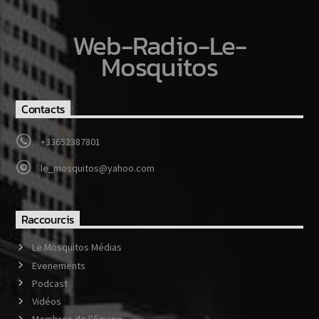
Web-Radio-Le-
Mosquitos
Contacts
+33652387801
le_mosquitos@yahoo.com
Raccourcis
Le Mosquitos Médias
Evenements
Podcast
Vidéos