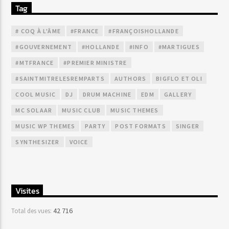
Tag
# COQ À L'ÂME
#FRANCE
#FRANÇOISHOLLANDE
#GOUVERNEMENT
#HOLLANDE
#INFO
#MARTIGUES
#MTFRANCE
#PREMIER MINISTRE
#SAINTMITRELESREMPARTS
AUTHORS
BIGFLO ET OLI
COOL MUSIC
DJ
DRUM MACHINE
EDM
GALLERY
MC SOLAAR
MUSIC CLUB
MUSIC THEMES
MUSIC WP THEMES
PARTY
POST FORMATS
SINGER
SYNTHESIZER
VOICE
Visites
42 716
Total des vues: