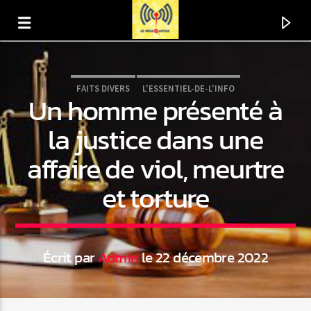
FAITS DIVERS
L'ESSENTIEL-DE-L'INFO
Un homme présenté à
la justice dans une
affaire de viol, meurtre
et torture
Écrit par
Admin
le 22 décembre 2022
En ce moment
Titre
Artiste