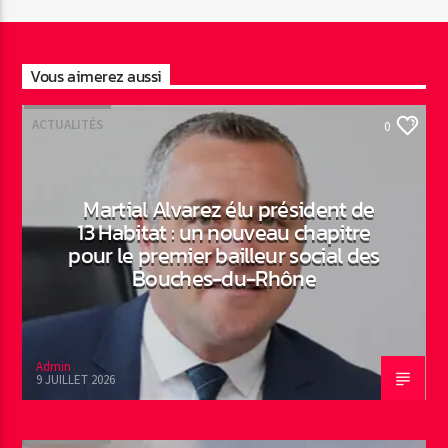
Vous aimerez aussi
ACTUALITÉS
0
Martial Alvarez élu président de
13 Habitat : un nouveau chapitre
pour le premier bailleur social des
Bouches-du-Rhône
Admin
9 JUILLET 2026