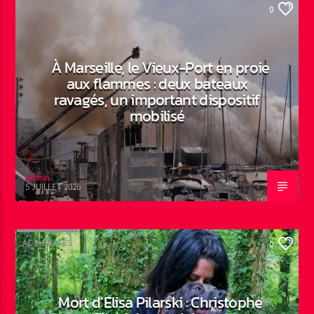
ACTUALITÉS
0
À Marseille, le Vieux-Port en proie
aux flammes : deux bateaux
ravagés, un important dispositif
mobilisé
Admin
5 JUILLET 2026
ACTUALITÉS
0
Mort d’Elisa Pilarski : Christophe