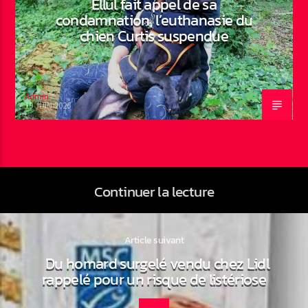
Ellul fait appel de sa
condamnation, l’euthanasie du
chien Curtis suspendue
Admin
19 JUIN 2026
Continuer la lecture
Article suivant
Du homard surgelé vendu chez Lidl
rappelé pour un risque de listériose