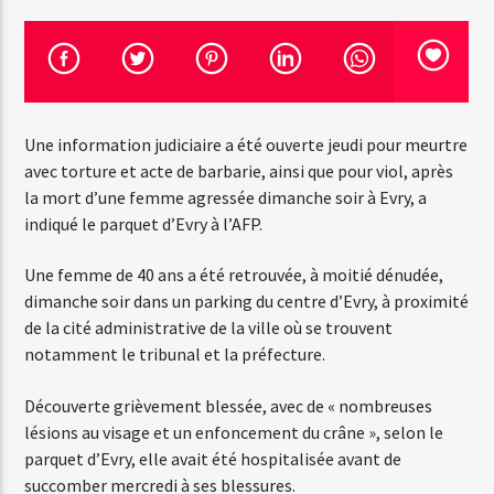
Emission en cours
Web-Radio-Années 100% 80s
Une information judiciaire a été ouverte jeudi pour meurtre
07:00
22:00
avec torture et acte de barbarie, ainsi que pour viol, après
la mort d’une femme agressée dimanche soir à Evry, a
indiqué le parquet d’Evry à l’AFP.
Web-Radio-Le-Mosquitos
Une femme de 40 ans a été retrouvée, à moitié dénudée,
dimanche soir dans un parking du centre d’Evry, à proximité
de la cité administrative de la ville où se trouvent
notamment le tribunal et la préfecture.
Web-Radio-Sicily
Découverte grièvement blessée, avec de « nombreuses
lésions au visage et un enfoncement du crâne », selon le
parquet d’Evry, elle avait été hospitalisée avant de
Web-Radio-Années 70
succomber mercredi à ses blessures.