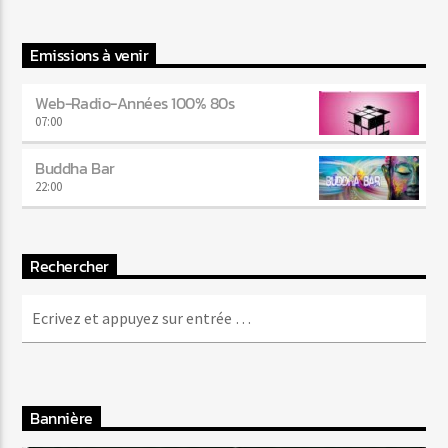
Emissions à venir
Web-Radio-Années 100% 80s
07:00
Buddha Bar
22:00
Rechercher
Bannière