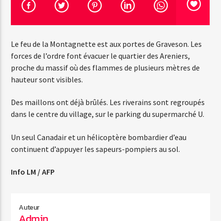
Emission en cours
Le feu de la Montagnette est aux portes de Graveson. Les
Web-Radio-Années 100% 80s
forces de l’ordre font évacuer le quartier des Areniers,
07:00
22:00
proche du massif où des flammes de plusieurs mètres de
hauteur sont visibles.
Des maillons ont déjà brûlés. Les riverains sont regroupés
dans le centre du village, sur le parking du supermarché U.
Web-Radio-Le-Mosquitos
Un seul Canadair et un hélicoptère bombardier d’eau
continuent d’appuyer les sapeurs-pompiers au sol.
Web-Radio-Sicily
Info LM / AFP
Auteur
Web-Radio-Années 70
Admin