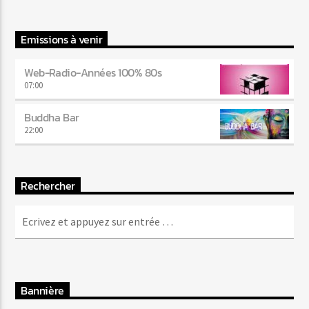
Emissions à venir
Web-Radio-Années 100% 80s
07:00
Buddha Bar
22:00
Rechercher
Bannière