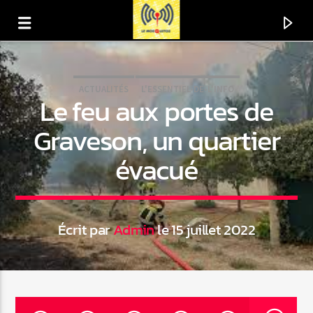
ACTUALITÉS
L'ESSENTIEL-DE-L'INFO
Le feu aux portes de
Graveson, un quartier
évacué
Écrit par
Admin
le 15 juillet 2022
En ce moment
Titre
Artiste