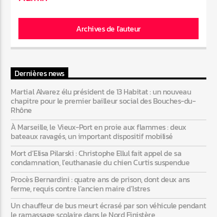
Archives de l'auteur
Web-Radio-Années 80
Dernières news
Web-Radio-Latino
Martial Alvarez élu président de 13 Habitat : un nouveau
chapitre pour le premier bailleur social des Bouches-du-
Rhône
Web-Radio-Italia
À Marseille, le Vieux-Port en proie aux flammes : deux
bateaux ravagés, un important dispositif mobilisé
Mort d’Elisa Pilarski : Christophe Ellul fait appel de sa
condamnation, l’euthanasie du chien Curtis suspendue
Procès Bernardini : quatre ans de prison, dont deux ans
ferme, requis contre l’ancien maire d’Istres
Un chauffeur de bus meurt écrasé par son véhicule pendant
le ramassage scolaire dans le Nord Finistère