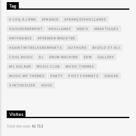
Tag
# COQ À L'ÂME
#FRANCE
#FRANÇOISHOLLANDE
#GOUVERNEMENT
#HOLLANDE
#INFO
#MARTIGUES
#MTFRANCE
#PREMIER MINISTRE
#SAINTMITRELESREMPARTS
AUTHORS
BIGFLO ET OLI
COOL MUSIC
DJ
DRUM MACHINE
EDM
GALLERY
MC SOLAAR
MUSIC CLUB
MUSIC THEMES
MUSIC WP THEMES
PARTY
POST FORMATS
SINGER
SYNTHESIZER
VOICE
Visites
42 713
Total des vues: