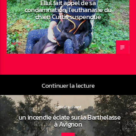
Ellul fait appel de sa
condamnation, l’euthanasie du
chien Curtis suspendue
Admin
19 JUIN 2026
Continuer la lecture
Article suivant
un incendie éclate sur la Barthelasse
à Avignon