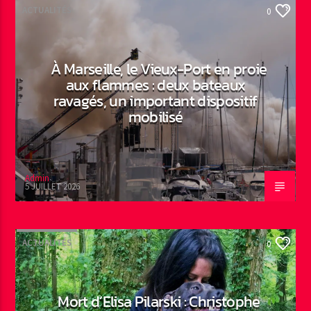
ACTUALITÉS
0
À Marseille, le Vieux-Port en proie
aux flammes : deux bateaux
ravagés, un important dispositif
mobilisé
Admin
5 JUILLET 2026
ACTUALITÉS
0
Mort d’Elisa Pilarski : Christophe