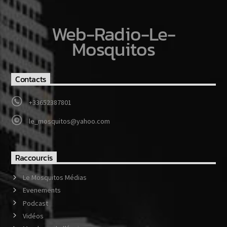
Web-Radio-Le-
Mosquitos
Contacts
+33652387801
le_mosquitos@yahoo.com
Raccourcis
Le Mosquitos Médias
Evenements
Podcast
Vidéos