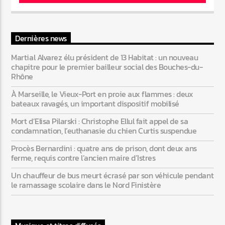
Web-Radio-Années 80
Dernières news
Martial Alvarez élu président de 13 Habitat : un nouveau
chapitre pour le premier bailleur social des Bouches-du-
Rhône
Web-Radio-Latino
À Marseille, le Vieux-Port en proie aux flammes : deux
bateaux ravagés, un important dispositif mobilisé
Mort d’Elisa Pilarski : Christophe Ellul fait appel de sa
Web-Radio-Italia
condamnation, l’euthanasie du chien Curtis suspendue
Procès Bernardini : quatre ans de prison, dont deux ans
ferme, requis contre l’ancien maire d’Istres
Un chauffeur de bus meurt écrasé par son véhicule pendant
le ramassage scolaire dans le Nord Finistère