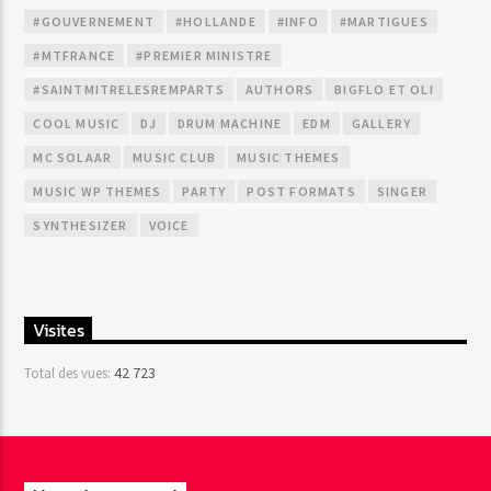
#GOUVERNEMENT
#HOLLANDE
#INFO
#MARTIGUES
#MTFRANCE
#PREMIER MINISTRE
#SAINTMITRELESREMPARTS
AUTHORS
BIGFLO ET OLI
COOL MUSIC
DJ
DRUM MACHINE
EDM
GALLERY
MC SOLAAR
MUSIC CLUB
MUSIC THEMES
MUSIC WP THEMES
PARTY
POST FORMATS
SINGER
SYNTHESIZER
VOICE
Visites
42 723
Total des vues: