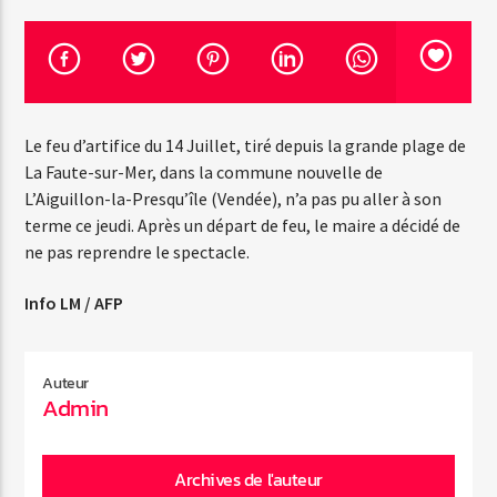
Emission en cours
Web-Radio-Années 100% 80s
Le feu d’artifice du 14 Juillet, tiré depuis la grande plage de
13:00
20:00
La Faute-sur-Mer, dans la commune nouvelle de
L’Aiguillon-la-Presqu’île (Vendée), n’a pas pu aller à son
terme ce jeudi. Après un départ de feu, le maire a décidé de
ne pas reprendre le spectacle.
Web-Radio-Le-Mosquitos
Info LM / AFP
Web-Radio-Sicily
Auteur
Admin
Web-Radio-Années 70
Archives de l'auteur