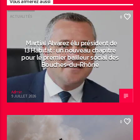
Vous aimerez aussi
ACTUALITÉS
0
Martial Alvarez élu président de
13 Habitat : un nouveau chapitre
pour le premier bailleur social des
Bouches-du-Rhône
Admin
9 JUILLET 2026
ACTUALITÉS
0