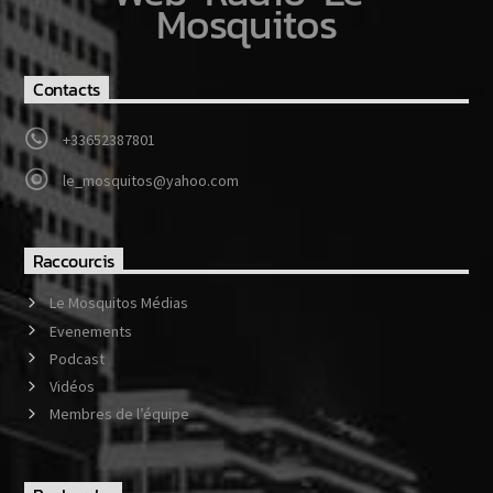
Mosquitos
Contacts
+33652387801
le_mosquitos@yahoo.com
Raccourcis
Le Mosquitos Médias
Evenements
Podcast
Vidéos
Membres de l’équipe