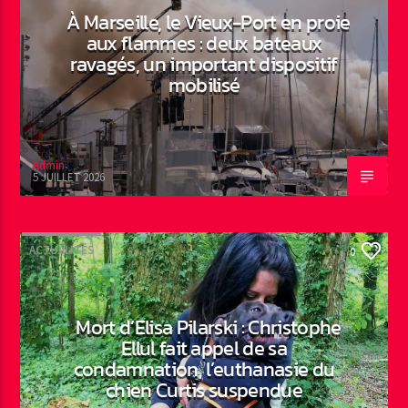
À Marseille, le Vieux-Port en proie
aux flammes : deux bateaux
ravagés, un important dispositif
mobilisé
Admin
5 JUILLET 2026
ACTUALITÉS
0
Mort d’Elisa Pilarski : Christophe
Ellul fait appel de sa
condamnation, l’euthanasie du
chien Curtis suspendue