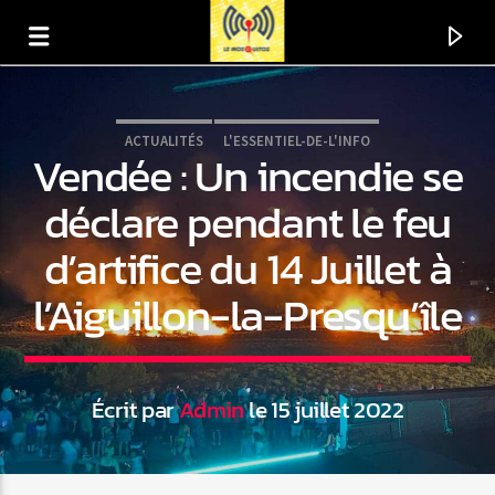
ACTUALITÉS
L'ESSENTIEL-DE-L'INFO
Vendée : Un incendie se
déclare pendant le feu
d’artifice du 14 Juillet à
l’Aiguillon-la-Presqu’île
Écrit par
Admin
le 15 juillet 2022
En ce moment
Titre
Artiste