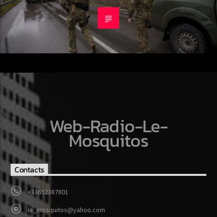
Web-Radio-Le-
Mosquitos
Contacts
+33652387801
le_mosquitos@yahoo.com