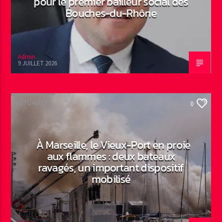
pour le premier bailleur social des
Bouches-du-Rhône
Admin
9 JUILLET 2026
ACTUALITÉS
0
À Marseille, le Vieux-Port en proie
aux flammes : deux bateaux
ravagés, un important dispositif
mobilisé