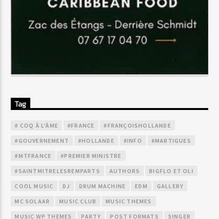
Tag
# COQ À L'ÂME
#FRANCE
#FRANÇOISHOLLANDE
#GOUVERNEMENT
#HOLLANDE
#INFO
#MARTIGUES
#MTFRANCE
#PREMIER MINISTRE
#SAINTMITRELESREMPARTS
AUTHORS
BIGFLO ET OLI
COOL MUSIC
DJ
DRUM MACHINE
EDM
GALLERY
MC SOLAAR
MUSIC CLUB
MUSIC THEMES
MUSIC WP THEMES
PARTY
POST FORMATS
SINGER