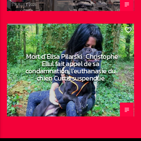
Admin
5 JUILLET 2026
ACTUALITÉS
0
Mort d’Elisa Pilarski : Christophe
Ellul fait appel de sa
condamnation, l’euthanasie du
chien Curtis suspendue
Admin
19 JUIN 2026