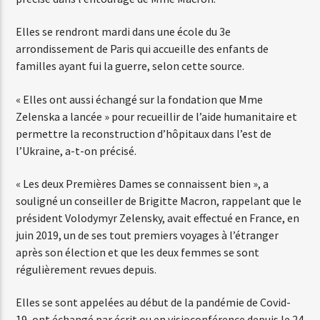
Elles se rendront mardi dans une école du 3e
arrondissement de Paris qui accueille des enfants de
Web-Radio-Années 80
familles ayant fui la guerre, selon cette source.
« Elles ont aussi échangé sur la fondation que Mme
Web-Radio-Latino
Zelenska a lancée » pour recueillir de l’aide humanitaire et
permettre la reconstruction d’hôpitaux dans l’est de
l’Ukraine, a-t-on précisé.
Web-Radio-Italia
« Les deux Premières Dames se connaissent bien », a
souligné un conseiller de Brigitte Macron, rappelant que le
président Volodymyr Zelensky, avait effectué en France, en
juin 2019, un de ses tout premiers voyages à l’étranger
après son élection et que les deux femmes se sont
régulièrement revues depuis.
Elles se sont appelées au début de la pandémie de Covid-
19, ont échangé par écrit ou en visioconférence depuis le 24