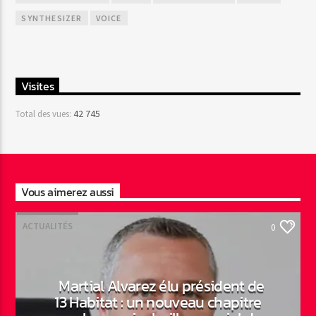
SYNTHESIZER
VOICE
Visites
42 745
Total des vues:
Vous aimerez aussi
ACTUALITÉS
0
Martial Alvarez élu président de
13 Habitat : un nouveau chapitre