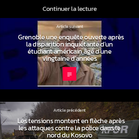
Continuer la lecture
Article suivant
Grenoble une enquête ouverte après
la disparition inquiétante d’un
étudiant américain âgé d’une
vingtaine d’années
Article précédent
Les tensions montent en flèche après
les attaques contre la police dans le
nord du Kosovo