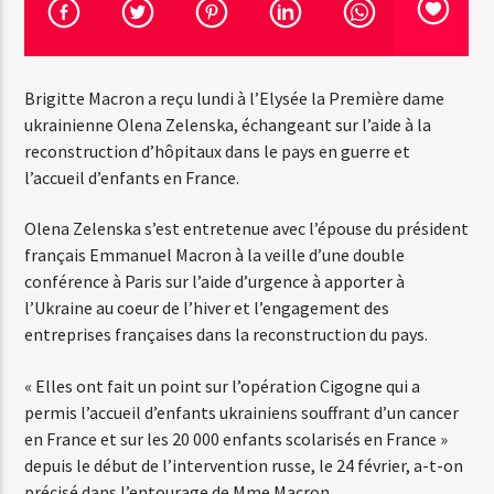
Emission en cours
Brigitte Macron a reçu lundi à l’Elysée la Première dame
Web-Radio-Années 100% 80s
ukrainienne Olena Zelenska, échangeant sur l’aide à la
07:00
22:00
reconstruction d’hôpitaux dans le pays en guerre et
l’accueil d’enfants en France.
Olena Zelenska s’est entretenue avec l’épouse du président
français Emmanuel Macron à la veille d’une double
Web-Radio-Le-Mosquitos
conférence à Paris sur l’aide d’urgence à apporter à
l’Ukraine au coeur de l’hiver et l’engagement des
entreprises françaises dans la reconstruction du pays.
Web-Radio-Sicily
« Elles ont fait un point sur l’opération Cigogne qui a
permis l’accueil d’enfants ukrainiens souffrant d’un cancer
en France et sur les 20 000 enfants scolarisés en France »
depuis le début de l’intervention russe, le 24 février, a-t-on
Web-Radio-Années 70
précisé dans l’entourage de Mme Macron.