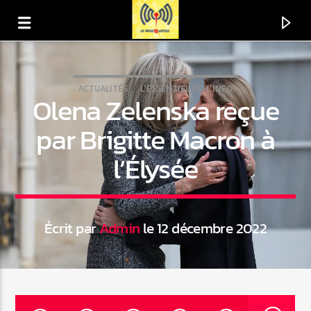
ACTUALITÉS
L'ESSENTIEL-DE-L'INFO
Olena Zelenska reçue
par Brigitte Macron à
l’Élysée
Écrit par
Admin
le 12 décembre 2022
En ce moment
Titre
Artiste