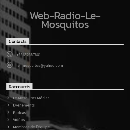
Web-Radio-Le-
Mosquitos
Contacts
+33652387801
le_mosquitos@yahoo.com
Raccourcis
Le Mosquitos Médias
Evenements
Podcast
Vidéos
Membres de l’équipe