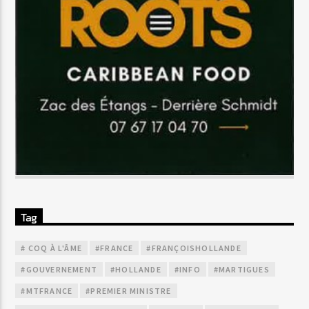
Tag
# COQ À L'ÂME
#FRANCE
#FRANÇOISHOLLANDE
#GOUVERNEMENT
#HOLLANDE
#INFO
#MARTIGUES
#MTFRANCE
#PREMIER MINISTRE