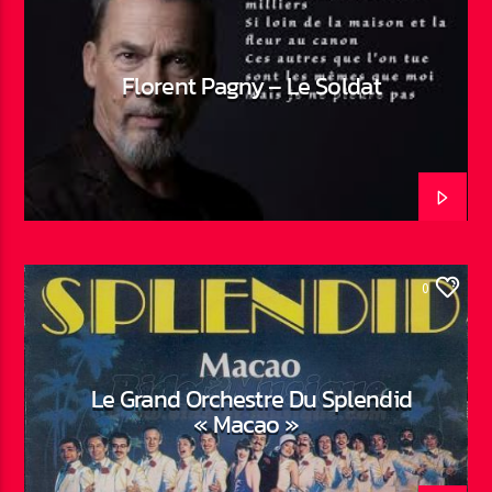
Florent Pagny – Le Soldat
0
Le Grand Orchestre Du Splendid
« Macao »