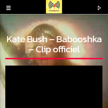
Kate Bush – Babooshka
– Clip officiel
En ce moment
Titre
Artiste