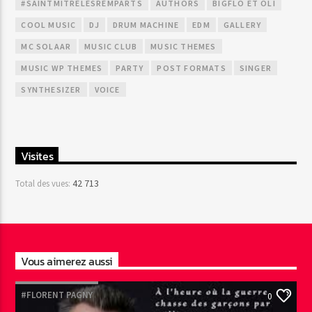
#SAINTMITRELESREMPARTS
AUTHORS
BIGFLO ET OLI
COOL MUSIC
DJ
DRUM MACHINE
EDM
GALLERY
MC SOLAAR
MUSIC CLUB
MUSIC THEMES
MUSIC WP THEMES
PARTY
POST FORMATS
SINGER
SYNTHESIZER
VOICE
Visites
42 713
Total des vues:
Vous aimerez aussi
#FLORENT PAGNY
0