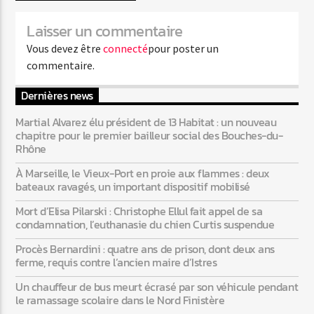
Laisser un commentaire
Web-Radio-Latino
Vous devez être
connecté
pour poster un
commentaire.
Dernières news
Web-Radio-Italia
Martial Alvarez élu président de 13 Habitat : un nouveau
chapitre pour le premier bailleur social des Bouches-du-
Rhône
À Marseille, le Vieux-Port en proie aux flammes : deux
bateaux ravagés, un important dispositif mobilisé
Mort d’Elisa Pilarski : Christophe Ellul fait appel de sa
condamnation, l’euthanasie du chien Curtis suspendue
Procès Bernardini : quatre ans de prison, dont deux ans
ferme, requis contre l’ancien maire d’Istres
Un chauffeur de bus meurt écrasé par son véhicule pendant
le ramassage scolaire dans le Nord Finistère