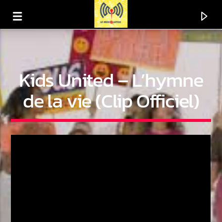
Kids United – L’hymne
de la vie (Clip Officiel)
En ce moment
Titre
Artiste