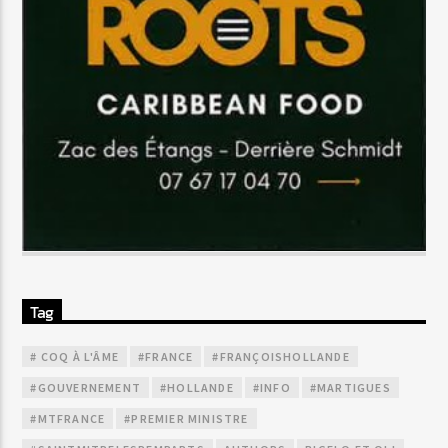
Tag
# COQ À L'ÂME
#FRANCE
#FRANÇOISHOLLANDE
#GOUVERNEMENT
#HOLLANDE
#INFO
#MARTIGUES
#MTFRANCE
#PREMIER MINISTRE