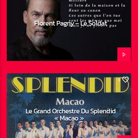
Florent Pagny – Le Soldat
0
Le Grand Orchestre Du Splendid
« Macao »