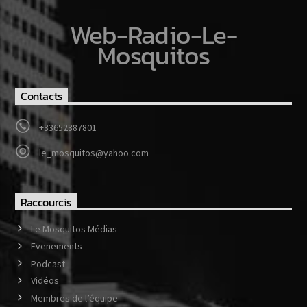
Web-Radio-Le-
Mosquitos
Contacts
+33652387801
le_mosquitos@yahoo.com
Raccourcis
Le Mosquitos Médias
Evenements
Podcast
Vidéos
Membres de l’équipe