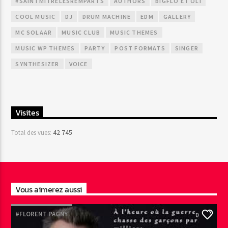
#SAINTMITRELESREMPARTS
AUTHORS
BIGFLO ET OLI
COOL MUSIC
DJ
DRUM MACHINE
EDM
GALLERY
MC SOLAAR
MUSIC CLUB
MUSIC THEMES
MUSIC WP THEMES
PARTY
POST FORMATS
SINGER
SYNTHESIZER
VOICE
Visites
42 745
Total des vues:
Vous aimerez aussi
#FLORENT PAGNY
0