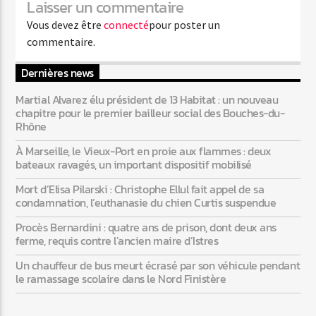
Laisser un commentaire
Vous devez être
connecté
pour poster un
commentaire.
Web-Radio-Années 80
Dernières news
Martial Alvarez élu président de 13 Habitat : un nouveau
chapitre pour le premier bailleur social des Bouches-du-
Web-Radio-Latino
Rhône
À Marseille, le Vieux-Port en proie aux flammes : deux
bateaux ravagés, un important dispositif mobilisé
Web-Radio-Italia
Mort d’Elisa Pilarski : Christophe Ellul fait appel de sa
condamnation, l’euthanasie du chien Curtis suspendue
Procès Bernardini : quatre ans de prison, dont deux ans
ferme, requis contre l’ancien maire d’Istres
Un chauffeur de bus meurt écrasé par son véhicule pendant
le ramassage scolaire dans le Nord Finistère