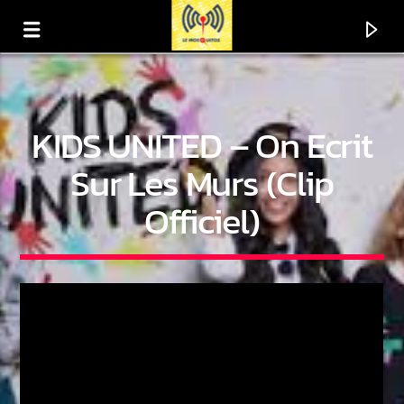
KIDS UNITED – On Ecrit
Sur Les Murs (Clip
Officiel)
En ce moment
Titre
Artiste