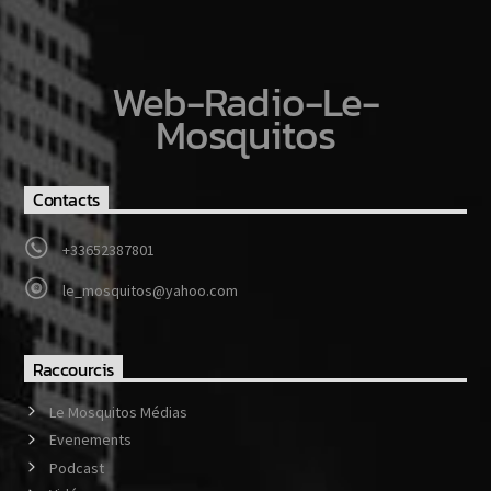
Web-Radio-Le-
Mosquitos
Contacts
+33652387801
le_mosquitos@yahoo.com
Raccourcis
Le Mosquitos Médias
Evenements
Podcast