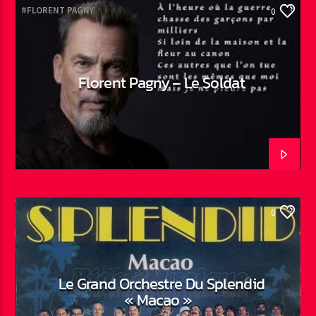
#FLORENT PAGNY
0
Florent Pagny – Le Soldat
0
Le Grand Orchestre Du Splendid
« Macao »