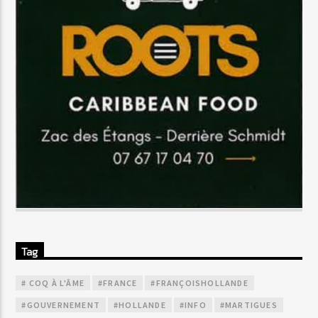
Tag
# COQ À L'ÂME
#FRANCE
#FRANÇOISHOLLANDE
#GOUVERNEMENT
#HOLLANDE
#INFO
#MARTIGUES