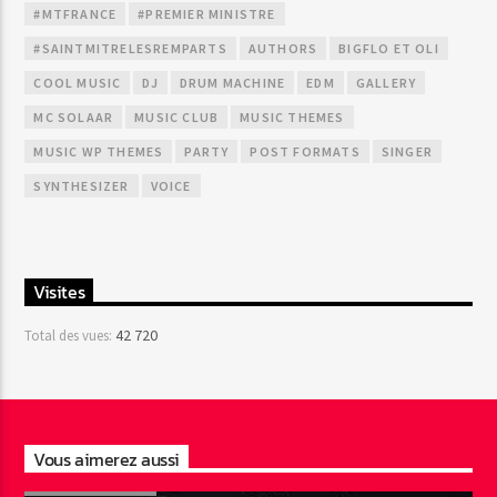
#MTFRANCE
#PREMIER MINISTRE
#SAINTMITRELESREMPARTS
AUTHORS
BIGFLO ET OLI
COOL MUSIC
DJ
DRUM MACHINE
EDM
GALLERY
MC SOLAAR
MUSIC CLUB
MUSIC THEMES
MUSIC WP THEMES
PARTY
POST FORMATS
SINGER
SYNTHESIZER
VOICE
Visites
42 720
Total des vues:
Vous aimerez aussi