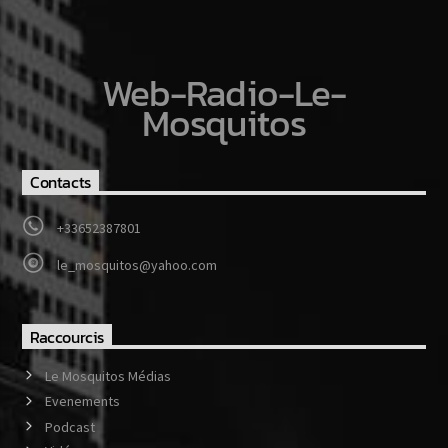
Web-Radio-Le-
Mosquitos
Contacts
+33652387801
le_mosquitos@yahoo.com
Raccourcis
Le Mosquitos Médias
Evenements
Podcast