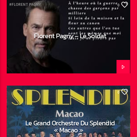
#FLORENT PAGNY
0
Florent Pagny – Le Soldat
0
Le Grand Orchestre Du Splendid
« Macao »