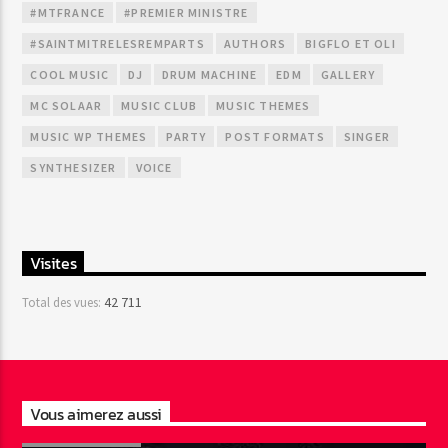
#MTFRANCE
#PREMIER MINISTRE
#SAINTMITRELESREMPARTS
AUTHORS
BIGFLO ET OLI
COOL MUSIC
DJ
DRUM MACHINE
EDM
GALLERY
MC SOLAAR
MUSIC CLUB
MUSIC THEMES
MUSIC WP THEMES
PARTY
POST FORMATS
SINGER
SYNTHESIZER
VOICE
Visites
42 711
Total des vues:
Vous aimerez aussi