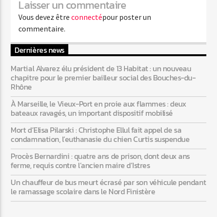
Laisser un commentaire
Vous devez être
connecté
pour poster un
commentaire.
Web-Radio-Années 80
Dernières news
Martial Alvarez élu président de 13 Habitat : un nouveau
chapitre pour le premier bailleur social des Bouches-du-
Web-Radio-Latino
Rhône
À Marseille, le Vieux-Port en proie aux flammes : deux
bateaux ravagés, un important dispositif mobilisé
Web-Radio-Italia
Mort d’Elisa Pilarski : Christophe Ellul fait appel de sa
condamnation, l’euthanasie du chien Curtis suspendue
Procès Bernardini : quatre ans de prison, dont deux ans
ferme, requis contre l’ancien maire d’Istres
Un chauffeur de bus meurt écrasé par son véhicule pendant
le ramassage scolaire dans le Nord Finistère