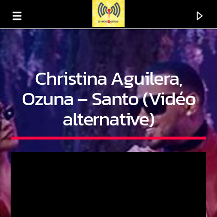
Christina Aguilera,
Ozuna – Santo (Vidéo
alternative)
En ce moment
Titre
Artiste