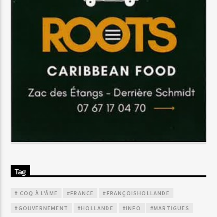
Tag
# COQ À L'ÂME
#FRANCE
#FRANÇOISHOLLANDE
#GOUVERNEMENT
#HOLLANDE
#INFO
#MARTIGUES