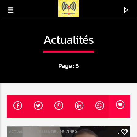
Actualités
Page : 5
En ce moment
Titre
Artiste
ACTUALITÉS
L'ESSENTIEL-DE-L'INFO
0