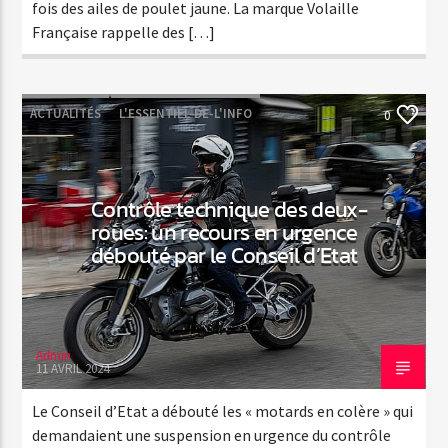
fois des ailes de poulet jaune. La marque Volaille
Française rappelle des […]
ACTUALITÉS
L'ESSENTIEL-DE-L'INFO
0
Contrôle technique des deux-
roues: un recours en urgence
débouté par le Conseil d’Etat
Admin
11 AVRIL 2024
Le Conseil d’Etat a débouté les « motards en colère » qui
demandaient une suspension en urgence du contrôle