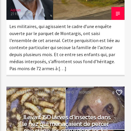
Admin
27 FÉVRIER 2024
Les militaires, qui agissaient le cadre d’une enquête
ouverte par le parquet de Montargis, ont saisi
l’ensemble de cet arsenal. Cette perquisition est liée au
contexte particulier qui secoue la famille de l’acteur
depuis plusieurs mois. Et ce entre ses enfants qui, par
médias interposés, s’affrontent sous fond d’héritage.
Pas moins de 72 armes à […]
ACTUALITÉS
L'ESSENTIEL-DE-L'INFO
MONDE
0
Il avait 150 larves d’insectes dans
le nez qui menaçaient de percer
son crâne, les chirurgiens les lui