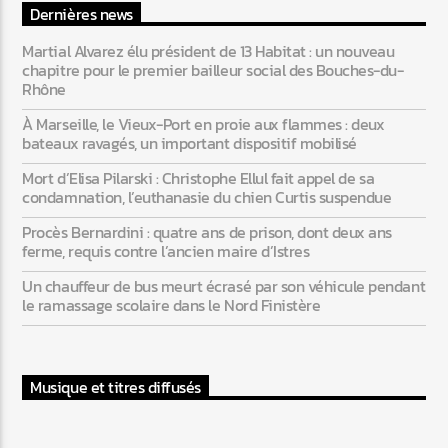
Dernières news
Martial Alvarez élu président de 13 Habitat : un nouveau
chapitre pour le premier bailleur social des Bouches-du-
Rhône
À Marseille, le Vieux-Port en proie aux flammes : deux
bateaux ravagés, un important dispositif mobilisé
Mort d’Elisa Pilarski : Christophe Ellul fait appel de sa
condamnation, l’euthanasie du chien Curtis suspendue
Procès Bernardini : quatre ans de prison, dont deux ans
ferme, requis contre l’ancien maire d’Istres
Un chauffeur de bus meurt écrasé par son véhicule pendant
le ramassage scolaire dans le Nord Finistère
Musique et titres diffusés