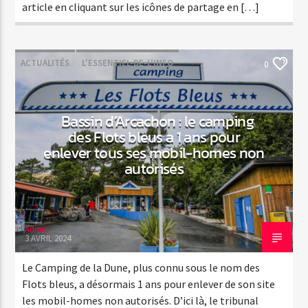
article en cliquant sur les icônes de partage en […]
ACTUALITÉS
L'ESSENTIEL-DE-L'INFO
0
Bassin d’Arcachon : le camping
des Flots bleus a 1 ans pour
enlever tous ses mobil-homes non
autorisés
Admin
3 AVRIL 2024
Le Camping de la Dune, plus connu sous le nom des
Flots bleus, a désormais 1 ans pour enlever de son site
les mobil-homes non autorisés. D’ici là, le tribunal