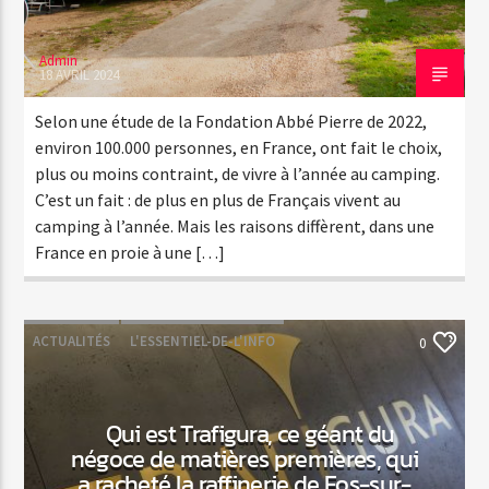
Admin
18 AVRIL 2024
Selon une étude de la Fondation Abbé Pierre de 2022,
environ 100.000 personnes, en France, ont fait le choix,
plus ou moins contraint, de vivre à l’année au camping.
C’est un fait : de plus en plus de Français vivent au
camping à l’année. Mais les raisons diffèrent, dans une
France en proie à une […]
ACTUALITÉS
L'ESSENTIEL-DE-L'INFO
0
Qui est Trafigura, ce géant du
négoce de matières premières, qui
a racheté la raffinerie de Fos-sur-