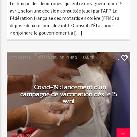
technique des deux-roues, qui entre en vigueur lundi 15
avril, selon une décision consultée jeudi par l’AFP. La
Fédération française des motards en colère (FFMC) a
déposé deux recours devant le Conseil d’État pour
« enjoindre le gouvernement à […]
ACTUALITÉS
L'ESSENTIEL-DE-L'INFO
SANTÉ
0
Covid-19 : lancement d’un
campagne de vaccination dès le 15
avril
Admin
11 AVRIL 2024