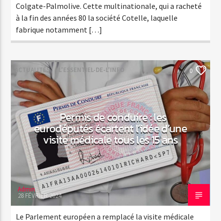
Colgate-Palmolive. Cette multinationale, qui a racheté
à la fin des années 80 la société Cotelle, laquelle
fabrique notamment […]
ACTUALITÉS
L'ESSENTIEL-DE-L'INFO
0
Permis de conduire : les
eurodéputés écartent l’idée d’une
visite médicale tous les 15 ans
Admin
28 FÉVRIER 2024
Le Parlement européen a remplacé la visite médicale