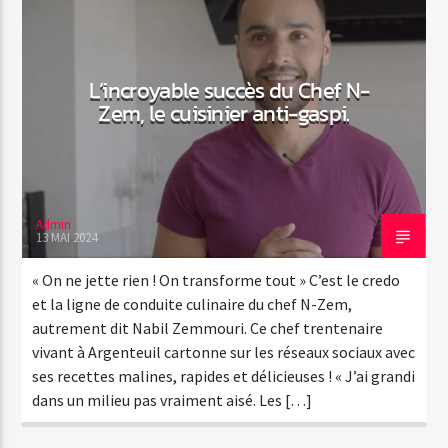
L’incroyable succès du Chef N-
Emission en cours
Web-Radio-Années 100% 80s
Zem, le cuisinier anti-gaspi.
07:00
22:00
Admin
13 MAI 2024
Web-Radio-Le-Mosquitos
« On ne jette rien ! On transforme tout » C’est le credo
et la ligne de conduite culinaire du chef N-Zem,
autrement dit Nabil Zemmouri. Ce chef trentenaire
Web-Radio-Sicily
vivant à Argenteuil cartonne sur les réseaux sociaux avec
ses recettes malines, rapides et délicieuses ! « J’ai grandi
dans un milieu pas vraiment aisé. Les […]
Web-Radio-Années 70