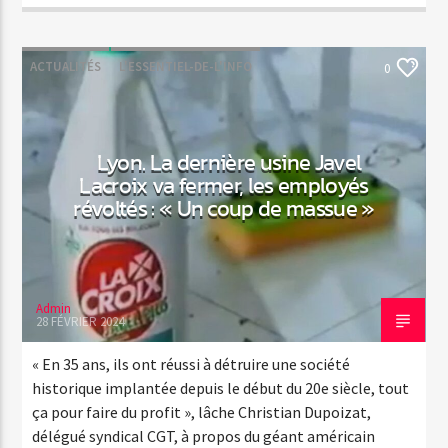
ACTUALITÉS
L'ESSENTIEL-DE-L'INFO
0
Lyon. La dernière usine Javel
Lacroix va fermer, les employés
révoltés : « Un coup de massue »
Admin
28 FÉVRIER 2024
« En 35 ans, ils ont réussi à détruire une société
historique implantée depuis le début du 20e siècle, tout
ça pour faire du profit », lâche Christian Dupoizat,
délégué syndical CGT, à propos du géant américain