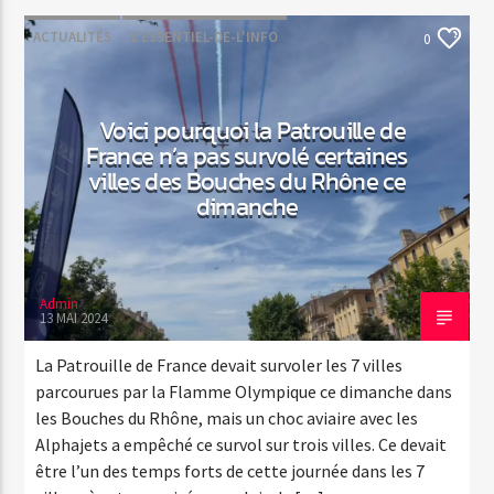
ACTUALITÉS
L'ESSENTIEL-DE-L'INFO
0
Web-Radio-Années 80
Voici pourquoi la Patrouille de
France n’a pas survolé certaines
villes des Bouches du Rhône ce
Web-Radio-Latino
dimanche
Web-Radio-Italia
Admin
13 MAI 2024
La Patrouille de France devait survoler les 7 villes
parcourues par la Flamme Olympique ce dimanche dans
les Bouches du Rhône, mais un choc aviaire avec les
Alphajets a empêché ce survol sur trois villes. Ce devait
être l’un des temps forts de cette journée dans les 7