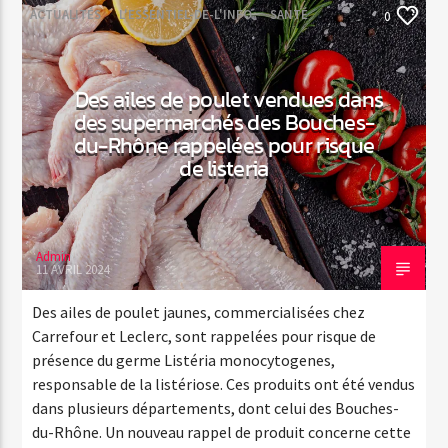
ACTUALITÉS
L'ESSENTIEL-DE-L'INFO
SANTÉ
0
Des ailes de poulet vendues dans
des supermarchés des Bouches-
du-Rhône rappelées pour risque
de listeria
Admin
11 AVRIL 2024
Des ailes de poulet jaunes, commercialisées chez
Carrefour et Leclerc, sont rappelées pour risque de
présence du germe Listéria monocytogenes,
responsable de la listériose. Ces produits ont été vendus
dans plusieurs départements, dont celui des Bouches-
du-Rhône. Un nouveau rappel de produit concerne cette