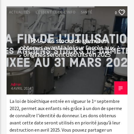
ACTUALITÉS
L'ESSENTIEL-DE-L'INFO
SANTÉ
0
PMA : les stocks de gamètes
obtenus avant la loi sur l’accès aux
origines seront détruits en 2025
Admin
4 AVRIL 2024
La loi de bioéthique entrée en vigueur le 1ᵉʳ septembre
2022, permet aux enfants nés grâce à un don de sperme
de connaître l’identité du donneur. Les dons obtenus
avant cette date seront utilisés en priorité jusqu’à leur
destruction en avril 2025. Vous pouvez partager un