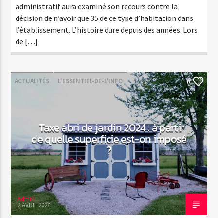
administratif aura examiné son recours contre la
décision de n’avoir que 35 de ce type d’habitation dans
l’établissement. L’histoire dure depuis des années. Lors
de […]
ACTUALITÉS
L'ESSENTIEL-DE-L'INFO
0
Taxe abri de jardin 2024 : à partir
de quelle superficie est-on imposé
?
Admin
2 AVRIL 2024