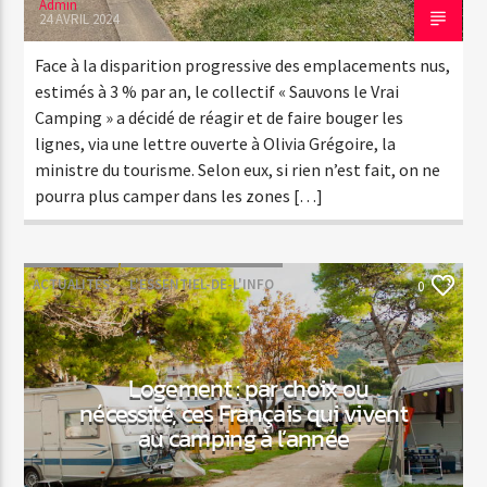
Admin
24 AVRIL 2024
Face à la disparition progressive des emplacements nus,
estimés à 3 % par an, le collectif « Sauvons le Vrai
Camping » a décidé de réagir et de faire bouger les
lignes, via une lettre ouverte à Olivia Grégoire, la
ministre du tourisme. Selon eux, si rien n’est fait, on ne
pourra plus camper dans les zones […]
ACTUALITÉS
L'ESSENTIEL-DE-L'INFO
0
Logement : par choix ou
nécessité, ces Français qui vivent
au camping à l’année